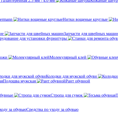
галантерейная 2.5 мм - 4.0 мм
Кожаные шну
ermann
Нитки вощеные круглые
ие
Запчасти для швейных маши
рудование для установки фурнитуры
кожи
Молекулярный клей
Колодки для мужской обуви
Подошва мужская
Рант обувной
обувные
Стропа для сумок
Т
Средства по уходу за обувью