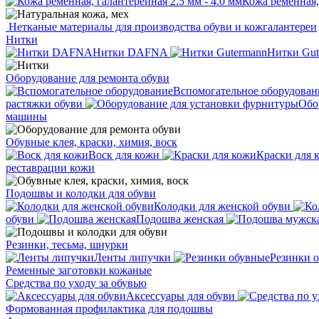
Кожа ременная, 
Нетканые материалы для производства обуви и кожгалантереи
Нитки
Нитки DAFNA
Нитки Gut
Оборудование для ремонта обуви
Вспомогательное оборудован
растяжки обуви
Обо
машины
Обувные клея, краски, химия, воск
Воск для кожи
Краски для 
реставрации кожи
Подошвы и колодки для обуви
Колодки для женской обуви
обуви
Подошва женская
Резинки, тесьма, шнурки
Ленты липучки
Резинки 
Ременные заготовки кожаные
Средства по уходу за обувью
Аксессуары для обуви
Формованная профилактика для подошвы