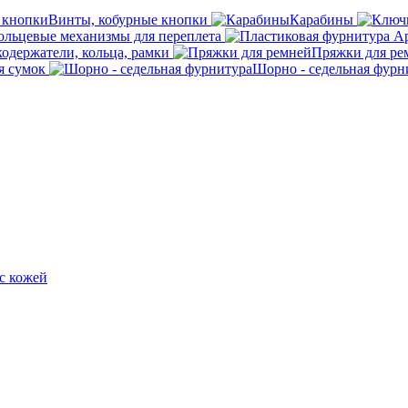
Винты, кобурные кнопки
Карабины
ольцевые механизмы для переплета
кодержатели, кольца, рамки
Пряжки для ре
я сумок
Шорно - седельная фурн
с кожей