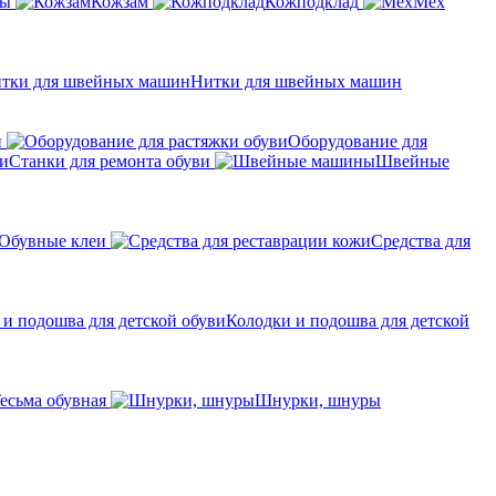
ры
Кожзам
Кожподклад
Мех
Нитки для швейных машин
н
Оборудование для
Станки для ремонта обуви
Швейные
Обувные клеи
Средства для
Колодки и подошва для детской
есьма обувная
Шнурки, шнуры