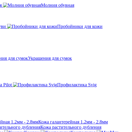
я
Молния обувная
уви
Пробойники для кожи
Украшения для сумок
 Pilot
Профилактика Svig
Кожа галантерейная 1.2мм - 2.8мм
Кожа растительного дубления