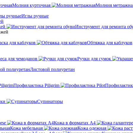
Молния курточная
Молния метражна
Иглы ручные
ей
жей
Инструмент для ремонта об
аска для каблуков
Обтяжка для каблуков
еса для чемоданов
Ручки для сумок
Листовой полиуретан
Профилактика Piligrim
Профилактика
ики
Супинаторы
rse
Кожа в форматах А4
Кожа мебельная
Кожа одежная