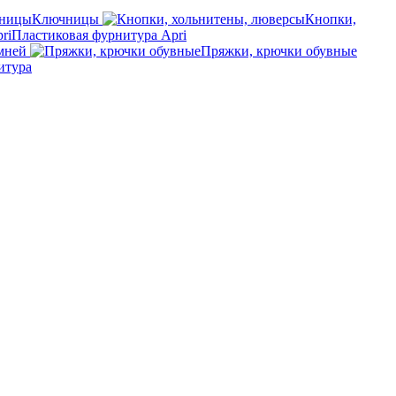
Ключницы
Кнопки,
Пластиковая фурнитура Apri
мней
Пряжки, крючки обувные
итура