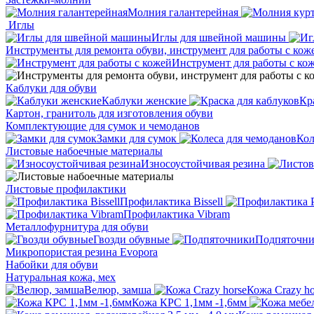
Молния галантерейная
Иглы
Иглы для швейной машины
Инструменты для ремонта обуви, инструмент для работы с кож
Инструмент для работы с ко
Каблуки для обуви
Каблуки женские
Кр
Картон, гранитоль для изготовления обуви
Комплектующие для сумок и чемоданов
Замки для сумок
Кол
Листовые набоечные материалы
Износоустойчивая резина
Листовые профилактики
Профилактика Bissell
Профилактика Vibram
Металлофурнитура для обуви
Гвозди обувные
Подпяточн
Микропористая резина Evopora
Набойки для обуви
Натуральная кожа, мех
Велюр, замша
Кожа Crazy ho
Кожа КРС 1,1мм -1,6мм