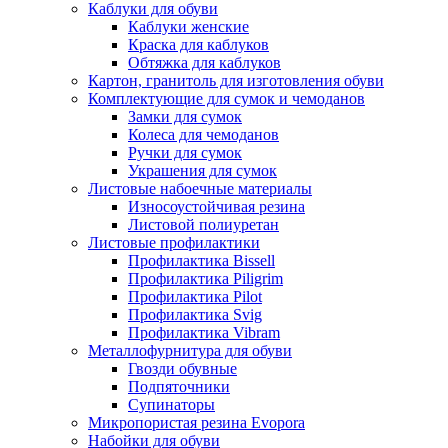
Каблуки для обуви
Каблуки женские
Краска для каблуков
Обтяжка для каблуков
Картон, гранитоль для изготовления обуви
Комплектующие для сумок и чемоданов
Замки для сумок
Колеса для чемоданов
Ручки для сумок
Украшения для сумок
Листовые набоечные материалы
Износоустойчивая резина
Листовой полиуретан
Листовые профилактики
Профилактика Bissell
Профилактика Piligrim
Профилактика Pilot
Профилактика Svig
Профилактика Vibram
Металлофурнитура для обуви
Гвозди обувные
Подпяточники
Супинаторы
Микропористая резина Evopora
Набойки для обуви