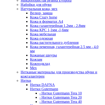
Микропористая резина Evopora
Набойки для обуви
Натуральная кожа, мех
Велюр, замша
Кожа Crazy horse
Кожа в форматах А4
Кожа галантерейная 1.2мм - 2.8мм
Кожа КРС 1,1мм -1,6мм
Кожа мебельная
Кожа одежная
Кожа растительного дубления
Кожа ременная, галантерейная 2.5 мм - 4.0
мм
Кожаные шнуры
Кожзам
Кожподклад
Мех
Нетканые материалы для производства обуви и
кожгалантереи
Нитки
Нитки DAFNA
Нитки Gutermann
- Нитки Gutermann Tera 10
- Нитки Gutermann Tera 20
- Нитки Gutermann Tera 40