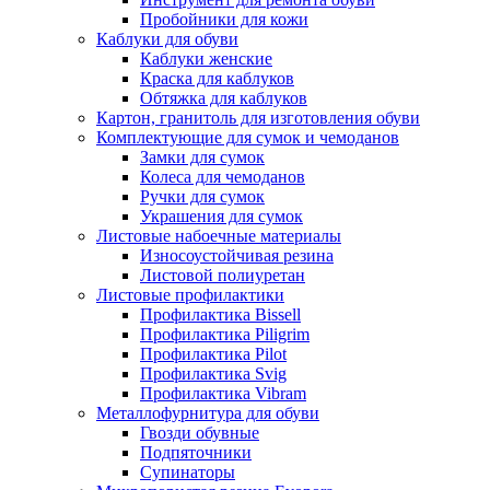
Пробойники для кожи
Каблуки для обуви
Каблуки женские
Краска для каблуков
Обтяжка для каблуков
Картон, гранитоль для изготовления обуви
Комплектующие для сумок и чемоданов
Замки для сумок
Колеса для чемоданов
Ручки для сумок
Украшения для сумок
Листовые набоечные материалы
Износоустойчивая резина
Листовой полиуретан
Листовые профилактики
Профилактика Bissell
Профилактика Piligrim
Профилактика Pilot
Профилактика Svig
Профилактика Vibram
Металлофурнитура для обуви
Гвозди обувные
Подпяточники
Супинаторы