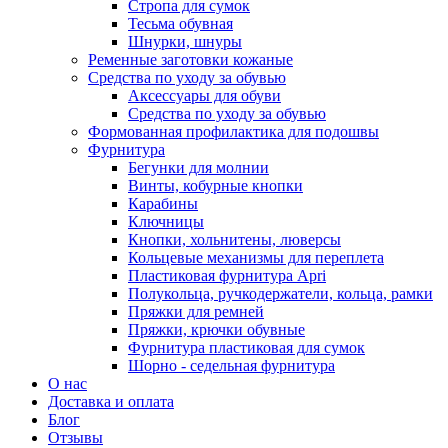
Стропа для сумок
Тесьма обувная
Шнурки, шнуры
Ременные заготовки кожаные
Средства по уходу за обувью
Аксессуары для обуви
Средства по уходу за обувью
Формованная профилактика для подошвы
Фурнитура
Бегунки для молнии
Винты, кобурные кнопки
Карабины
Ключницы
Кнопки, хольнитены, люверсы
Кольцевые механизмы для переплета
Пластиковая фурнитура Apri
Полукольца, ручкодержатели, кольца, рамки
Пряжки для ремней
Пряжки, крючки обувные
Фурнитура пластиковая для сумок
Шорно - седельная фурнитура
О нас
Доставка и оплата
Блог
Отзывы