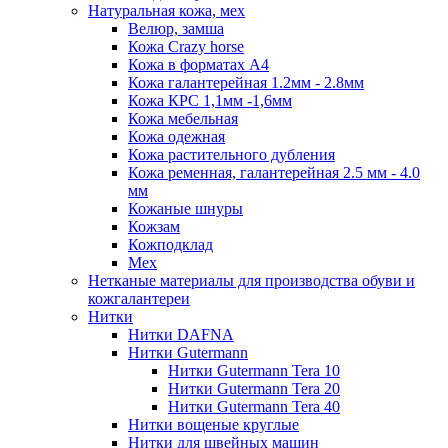
Натуральная кожа, мех
Велюр, замша
Кожа Crazy horse
Кожа в форматах А4
Кожа галантерейная 1.2мм - 2.8мм
Кожа КРС 1,1мм -1,6мм
Кожа мебельная
Кожа одежная
Кожа растительного дубления
Кожа ременная, галантерейная 2.5 мм - 4.0
мм
Кожаные шнуры
Кожзам
Кожподклад
Мех
Нетканые материалы для производства обуви и
кожгалантереи
Нитки
Нитки DAFNA
Нитки Gutermann
Нитки Gutermann Tera 10
Нитки Gutermann Tera 20
Нитки Gutermann Tera 40
Нитки вощеные круглые
Нитки для швейных машин