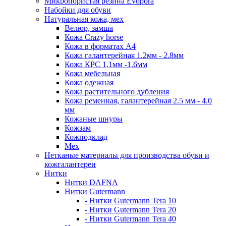
Микропористая резина Evopora
Набойки для обуви
Натуральная кожа, мех
Велюр, замша
Кожа Crazy horse
Кожа в форматах А4
Кожа галантерейная 1.2мм - 2.8мм
Кожа КРС 1,1мм -1,6мм
Кожа мебельная
Кожа одежная
Кожа растительного дубления
Кожа ременная, галантерейная 2.5 мм - 4.0
мм
Кожаные шнуры
Кожзам
Кожподклад
Мех
Нетканые материалы для производства обуви и
кожгалантереи
Нитки
Нитки DAFNA
Нитки Gutermann
- Нитки Gutermann Tera 10
- Нитки Gutermann Tera 20
- Нитки Gutermann Tera 40