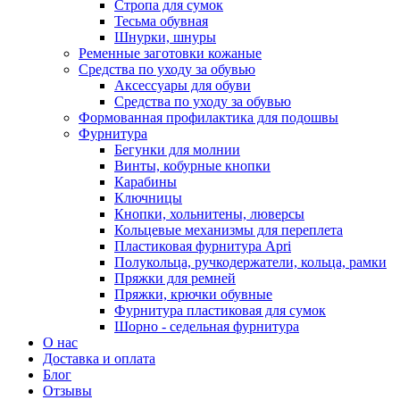
Стропа для сумок
Тесьма обувная
Шнурки, шнуры
Ременные заготовки кожаные
Средства по уходу за обувью
Аксессуары для обуви
Средства по уходу за обувью
Формованная профилактика для подошвы
Фурнитура
Бегунки для молнии
Винты, кобурные кнопки
Карабины
Ключницы
Кнопки, хольнитены, люверсы
Кольцевые механизмы для переплета
Пластиковая фурнитура Apri
Полукольца, ручкодержатели, кольца, рамки
Пряжки для ремней
Пряжки, крючки обувные
Фурнитура пластиковая для сумок
Шорно - седельная фурнитура
О нас
Доставка и оплата
Блог
Отзывы