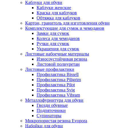
Каблуки для обуви
Каблуки женские
Краска для каблуков
Обтяжка для каблуков
Картон, гранитоль для изготовления обуви
Комплектующие для сумок и чемоданов
Замки для сумок
Колеса для чемоданов
Ручки для сумок
Украшения для сумок
Листовые набоечные материалы
Износоустойчивая резина
Листовой полиуретан
Листовые профилактики
Профилактика Bissell
Профилактика Piligrim
Профилактика Pilot
Профилактика Svig
Профилактика Vibram
Металлофурнитура для обуви
Гвозди обувные
Подпяточники
Супинаторы
Микропористая резина Evopora
Набойки для обуви