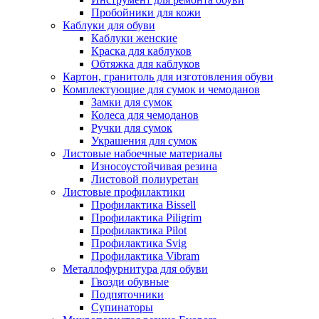
Пробойники для кожи
Каблуки для обуви
Каблуки женские
Краска для каблуков
Обтяжка для каблуков
Картон, гранитоль для изготовления обуви
Комплектующие для сумок и чемоданов
Замки для сумок
Колеса для чемоданов
Ручки для сумок
Украшения для сумок
Листовые набоечные материалы
Износоустойчивая резина
Листовой полиуретан
Листовые профилактики
Профилактика Bissell
Профилактика Piligrim
Профилактика Pilot
Профилактика Svig
Профилактика Vibram
Металлофурнитура для обуви
Гвозди обувные
Подпяточники
Супинаторы