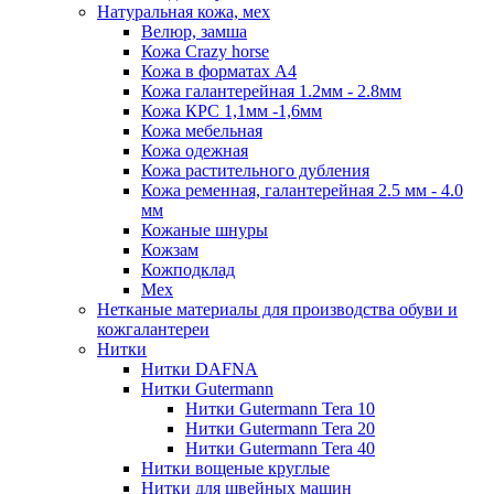
Натуральная кожа, мех
Велюр, замша
Кожа Crazy horse
Кожа в форматах А4
Кожа галантерейная 1.2мм - 2.8мм
Кожа КРС 1,1мм -1,6мм
Кожа мебельная
Кожа одежная
Кожа растительного дубления
Кожа ременная, галантерейная 2.5 мм - 4.0
мм
Кожаные шнуры
Кожзам
Кожподклад
Мех
Нетканые материалы для производства обуви и
кожгалантереи
Нитки
Нитки DAFNA
Нитки Gutermann
Нитки Gutermann Tera 10
Нитки Gutermann Tera 20
Нитки Gutermann Tera 40
Нитки вощеные круглые
Нитки для швейных машин