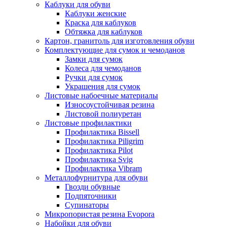
Каблуки для обуви
Каблуки женские
Краска для каблуков
Обтяжка для каблуков
Картон, гранитоль для изготовления обуви
Комплектующие для сумок и чемоданов
Замки для сумок
Колеса для чемоданов
Ручки для сумок
Украшения для сумок
Листовые набоечные материалы
Износоустойчивая резина
Листовой полиуретан
Листовые профилактики
Профилактика Bissell
Профилактика Piligrim
Профилактика Pilot
Профилактика Svig
Профилактика Vibram
Металлофурнитура для обуви
Гвозди обувные
Подпяточники
Супинаторы
Микропористая резина Evopora
Набойки для обуви