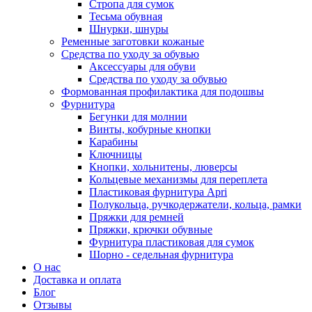
Стропа для сумок
Тесьма обувная
Шнурки, шнуры
Ременные заготовки кожаные
Средства по уходу за обувью
Аксессуары для обуви
Средства по уходу за обувью
Формованная профилактика для подошвы
Фурнитура
Бегунки для молнии
Винты, кобурные кнопки
Карабины
Ключницы
Кнопки, хольнитены, люверсы
Кольцевые механизмы для переплета
Пластиковая фурнитура Apri
Полукольца, ручкодержатели, кольца, рамки
Пряжки для ремней
Пряжки, крючки обувные
Фурнитура пластиковая для сумок
Шорно - седельная фурнитура
О нас
Доставка и оплата
Блог
Отзывы