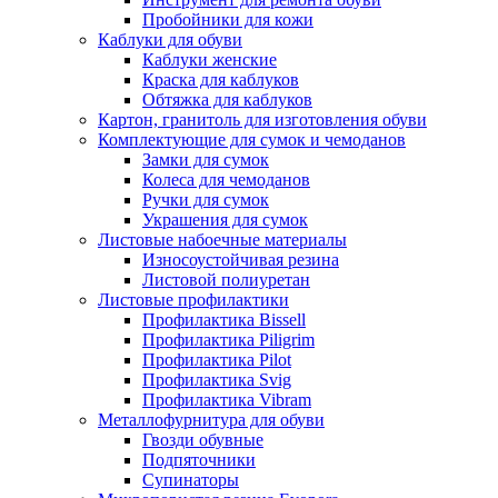
Пробойники для кожи
Каблуки для обуви
Каблуки женские
Краска для каблуков
Обтяжка для каблуков
Картон, гранитоль для изготовления обуви
Комплектующие для сумок и чемоданов
Замки для сумок
Колеса для чемоданов
Ручки для сумок
Украшения для сумок
Листовые набоечные материалы
Износоустойчивая резина
Листовой полиуретан
Листовые профилактики
Профилактика Bissell
Профилактика Piligrim
Профилактика Pilot
Профилактика Svig
Профилактика Vibram
Металлофурнитура для обуви
Гвозди обувные
Подпяточники
Супинаторы