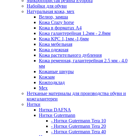
Микропористая резина Evopora
Набойки для обуви
Натуральная кожа, мех
Велюр, замша
Кожа Crazy horse
Кожа в форматах А4
Кожа галантерейная 1.2мм - 2.8мм
Кожа КРС 1,1мм -1,6мм
Кожа мебельная
Кожа одежная
Кожа растительного дубления
Кожа ременная, галантерейная 2.5 мм - 4.0
мм
Кожаные шнуры
Кожзам
Кожподклад
Мех
Нетканые материалы для производства обуви и
кожгалантереи
Нитки
Нитки DAFNA
Нитки Gutermann
- Нитки Gutermann Tera 10
- Нитки Gutermann Tera 20
- Нитки Gutermann Tera 40