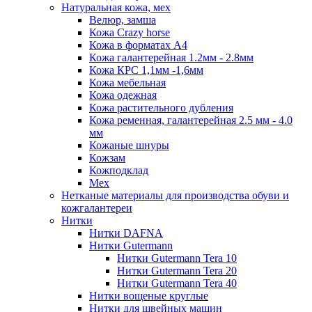
Натуральная кожа, мех
Велюр, замша
Кожа Crazy horse
Кожа в форматах А4
Кожа галантерейная 1.2мм - 2.8мм
Кожа КРС 1,1мм -1,6мм
Кожа мебельная
Кожа одежная
Кожа растительного дубления
Кожа ременная, галантерейная 2.5 мм - 4.0
мм
Кожаные шнуры
Кожзам
Кожподклад
Мех
Нетканые материалы для производства обуви и
кожгалантереи
Нитки
Нитки DAFNA
Нитки Gutermann
Нитки Gutermann Tera 10
Нитки Gutermann Tera 20
Нитки Gutermann Tera 40
Нитки вощеные круглые
Нитки для швейных машин