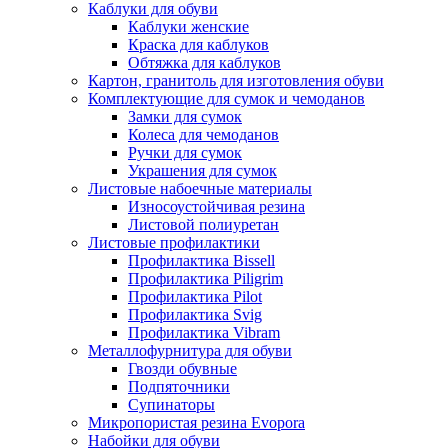
Каблуки для обуви
Каблуки женские
Краска для каблуков
Обтяжка для каблуков
Картон, гранитоль для изготовления обуви
Комплектующие для сумок и чемоданов
Замки для сумок
Колеса для чемоданов
Ручки для сумок
Украшения для сумок
Листовые набоечные материалы
Износоустойчивая резина
Листовой полиуретан
Листовые профилактики
Профилактика Bissell
Профилактика Piligrim
Профилактика Pilot
Профилактика Svig
Профилактика Vibram
Металлофурнитура для обуви
Гвозди обувные
Подпяточники
Супинаторы
Микропористая резина Evopora
Набойки для обуви