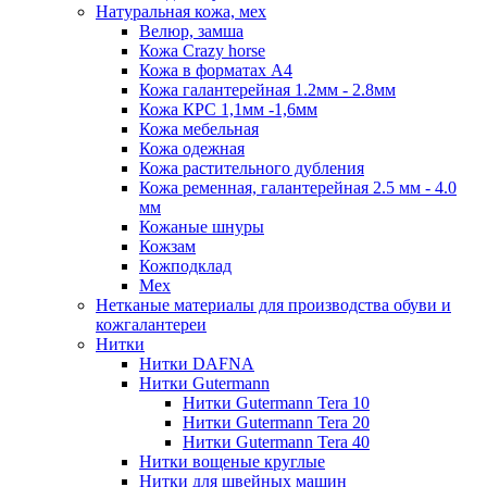
Натуральная кожа, мех
Велюр, замша
Кожа Crazy horse
Кожа в форматах А4
Кожа галантерейная 1.2мм - 2.8мм
Кожа КРС 1,1мм -1,6мм
Кожа мебельная
Кожа одежная
Кожа растительного дубления
Кожа ременная, галантерейная 2.5 мм - 4.0
мм
Кожаные шнуры
Кожзам
Кожподклад
Мех
Нетканые материалы для производства обуви и
кожгалантереи
Нитки
Нитки DAFNA
Нитки Gutermann
Нитки Gutermann Tera 10
Нитки Gutermann Tera 20
Нитки Gutermann Tera 40
Нитки вощеные круглые
Нитки для швейных машин