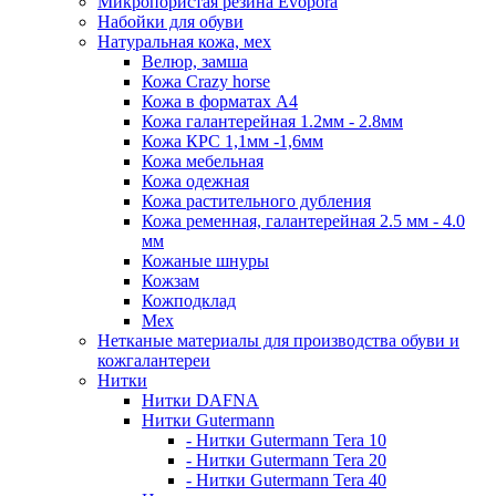
Микропористая резина Evopora
Набойки для обуви
Натуральная кожа, мех
Велюр, замша
Кожа Crazy horse
Кожа в форматах А4
Кожа галантерейная 1.2мм - 2.8мм
Кожа КРС 1,1мм -1,6мм
Кожа мебельная
Кожа одежная
Кожа растительного дубления
Кожа ременная, галантерейная 2.5 мм - 4.0
мм
Кожаные шнуры
Кожзам
Кожподклад
Мех
Нетканые материалы для производства обуви и
кожгалантереи
Нитки
Нитки DAFNA
Нитки Gutermann
- Нитки Gutermann Tera 10
- Нитки Gutermann Tera 20
- Нитки Gutermann Tera 40