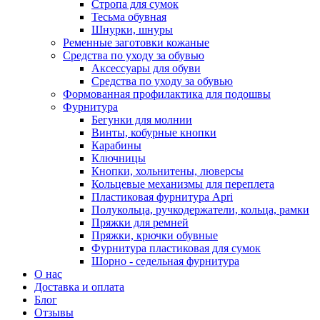
Стропа для сумок
Тесьма обувная
Шнурки, шнуры
Ременные заготовки кожаные
Средства по уходу за обувью
Аксессуары для обуви
Средства по уходу за обувью
Формованная профилактика для подошвы
Фурнитура
Бегунки для молнии
Винты, кобурные кнопки
Карабины
Ключницы
Кнопки, хольнитены, люверсы
Кольцевые механизмы для переплета
Пластиковая фурнитура Apri
Полукольца, ручкодержатели, кольца, рамки
Пряжки для ремней
Пряжки, крючки обувные
Фурнитура пластиковая для сумок
Шорно - седельная фурнитура
О нас
Доставка и оплата
Блог
Отзывы