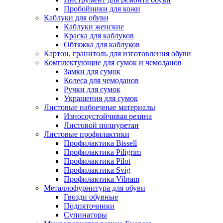
Пробойники для кожи
Каблуки для обуви
Каблуки женские
Краска для каблуков
Обтяжка для каблуков
Картон, гранитоль для изготовления обуви
Комплектующие для сумок и чемоданов
Замки для сумок
Колеса для чемоданов
Ручки для сумок
Украшения для сумок
Листовые набоечные материалы
Износоустойчивая резина
Листовой полиуретан
Листовые профилактики
Профилактика Bissell
Профилактика Piligrim
Профилактика Pilot
Профилактика Svig
Профилактика Vibram
Металлофурнитура для обуви
Гвозди обувные
Подпяточники
Супинаторы