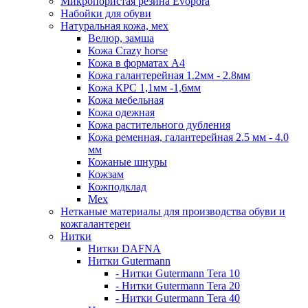
Микропористая резина Evopora
Набойки для обуви
Натуральная кожа, мех
Велюр, замша
Кожа Crazy horse
Кожа в форматах А4
Кожа галантерейная 1.2мм - 2.8мм
Кожа КРС 1,1мм -1,6мм
Кожа мебельная
Кожа одежная
Кожа растительного дубления
Кожа ременная, галантерейная 2.5 мм - 4.0
мм
Кожаные шнуры
Кожзам
Кожподклад
Мех
Нетканые материалы для производства обуви и
кожгалантереи
Нитки
Нитки DAFNA
Нитки Gutermann
- Нитки Gutermann Tera 10
- Нитки Gutermann Tera 20
- Нитки Gutermann Tera 40