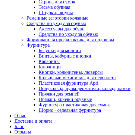
Стропа для сумок
Тесьма обувная
Шнурки, шнуры
Ременные заготовки кожаные
Средства по уходу за обувью
Аксессуары для обуви
Средства по уходу за обувью
Формованная профилактика для подошвы
Фурнитура
Бегунки для молнии
Винты, кобурные кнопки
Карабины
Ключницы
Кнопки, хольнитены, люверсы
Кольцевые механизмы для переплета
Пластиковая фурнитура Apri
Полукольца, ручкодержатели, кольца, рамки
Пряжки для ремней
Пряжки, крючки обувные
Фурнитура пластиковая для сумок
Шорно - седельная фурнитура
О нас
Доставка и оплата
Блог
Отзывы