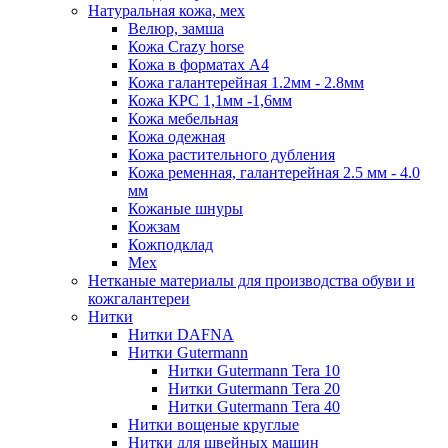
Натуральная кожа, мех
Велюр, замша
Кожа Crazy horse
Кожа в форматах А4
Кожа галантерейная 1.2мм - 2.8мм
Кожа КРС 1,1мм -1,6мм
Кожа мебельная
Кожа одежная
Кожа растительного дубления
Кожа ременная, галантерейная 2.5 мм - 4.0
мм
Кожаные шнуры
Кожзам
Кожподклад
Мех
Нетканые материалы для производства обуви и
кожгалантереи
Нитки
Нитки DAFNA
Нитки Gutermann
Нитки Gutermann Tera 10
Нитки Gutermann Tera 20
Нитки Gutermann Tera 40
Нитки вощеные круглые
Нитки для швейных машин