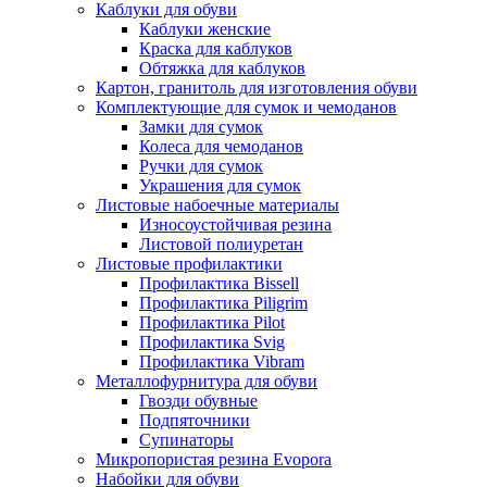
Каблуки для обуви
Каблуки женские
Краска для каблуков
Обтяжка для каблуков
Картон, гранитоль для изготовления обуви
Комплектующие для сумок и чемоданов
Замки для сумок
Колеса для чемоданов
Ручки для сумок
Украшения для сумок
Листовые набоечные материалы
Износоустойчивая резина
Листовой полиуретан
Листовые профилактики
Профилактика Bissell
Профилактика Piligrim
Профилактика Pilot
Профилактика Svig
Профилактика Vibram
Металлофурнитура для обуви
Гвозди обувные
Подпяточники
Супинаторы
Микропористая резина Evopora
Набойки для обуви