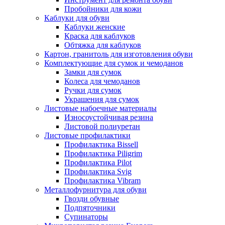
Пробойники для кожи
Каблуки для обуви
Каблуки женские
Краска для каблуков
Обтяжка для каблуков
Картон, гранитоль для изготовления обуви
Комплектующие для сумок и чемоданов
Замки для сумок
Колеса для чемоданов
Ручки для сумок
Украшения для сумок
Листовые набоечные материалы
Износоустойчивая резина
Листовой полиуретан
Листовые профилактики
Профилактика Bissell
Профилактика Piligrim
Профилактика Pilot
Профилактика Svig
Профилактика Vibram
Металлофурнитура для обуви
Гвозди обувные
Подпяточники
Супинаторы