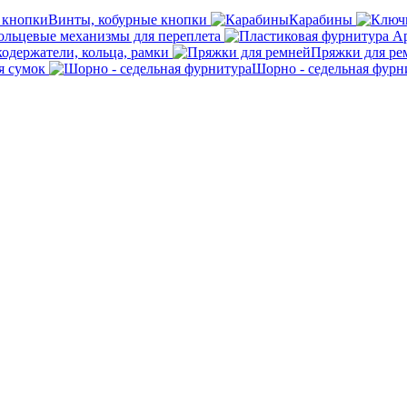
Винты, кобурные кнопки
Карабины
ольцевые механизмы для переплета
кодержатели, кольца, рамки
Пряжки для ре
я сумок
Шорно - седельная фурн