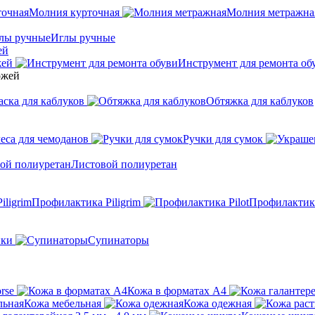
Молния курточная
Молния метражна
Иглы ручные
ей
жей
Инструмент для ремонта об
аска для каблуков
Обтяжка для каблуков
еса для чемоданов
Ручки для сумок
Листовой полиуретан
Профилактика Piligrim
Профилактика
ики
Супинаторы
rse
Кожа в форматах А4
Кожа мебельная
Кожа одежная