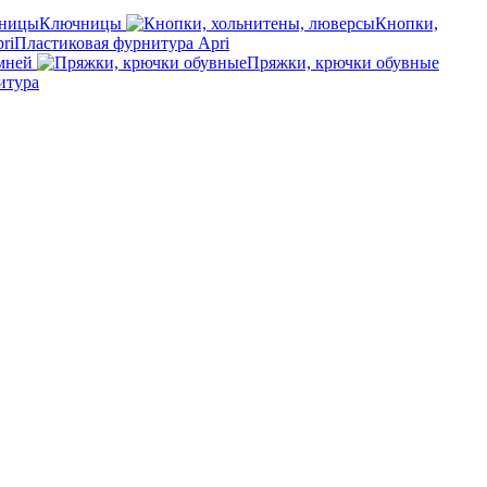
Ключницы
Кнопки,
Пластиковая фурнитура Apri
мней
Пряжки, крючки обувные
итура