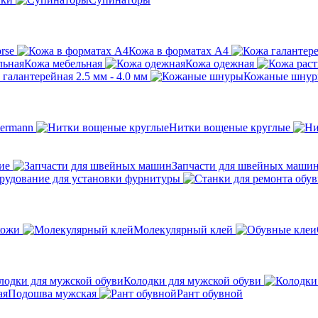
rse
Кожа в форматах А4
Кожа мебельная
Кожа одежная
галантерейная 2.5 мм - 4.0 мм
Кожаные шну
ermann
Нитки вощеные круглые
ие
Запчасти для швейных маши
рудование для установки фурнитуры
кожи
Молекулярный клей
Колодки для мужской обуви
Подошва мужская
Рант обувной