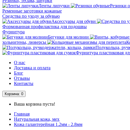
Резинки, тесьма, шнурки
Ленты липучки
Резинки 
Ременные заготовки кожаные
Средства по уходу за обувью
Аксессуары для обуви
Формованная профилактика для подошвы
Фурнитура
Бегунки для молнии
хольнитены, люверсы
К
Полукольца, руч
Фурнитура пластиковая дл
О нас
Доставка и оплата
Блог
Отзывы
Контакты
Корзина
: 0
Ваша корзина пуста!
Главная
Натуральная кожа, мех
Кожа галантерейная 1.2мм - 2.8мм