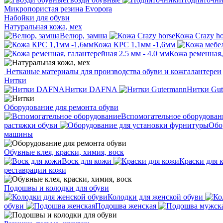
Микропористая резина Evopora
Набойки для обуви
Натуральная кожа, мех
Велюр, замша
Кожа Crazy ho
Кожа КРС 1,1мм -1,6мм
Кожа ременная, 
Нетканые материалы для производства обуви и кожгалантереи
Нитки
Нитки DAFNA
Нитки Gut
Оборудование для ремонта обуви
Вспомогательное оборудован
растяжки обуви
Обо
машины
Обувные клея, краски, химия, воск
Воск для кожи
Краски для 
реставрации кожи
Подошвы и колодки для обуви
Колодки для женской обуви
обуви
Подошва женская