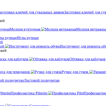
Заготовки ключей для су
Молния курточная
Молния метражна
Иглы ручные
ей
жей
Инструмент для ремонта об
аска для каблуков
Обтяжка для каблуков
еса для чемоданов
Ручки для сумок
Листовой полиуретан
Профилактика Piligrim
Профилактика
ики
Супинаторы