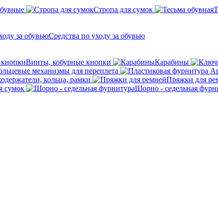
обувные
Стропа для сумок
Т
Средства по уходу за обувью
Винты, кобурные кнопки
Карабины
ольцевые механизмы для переплета
кодержатели, кольца, рамки
Пряжки для ре
я сумок
Шорно - седельная фурн