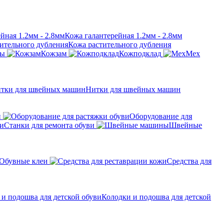
Кожа галантерейная 1.2мм - 2.8мм
Кожа растительного дубления
ры
Кожзам
Кожподклад
Мех
Нитки для швейных машин
н
Оборудование для
Станки для ремонта обуви
Швейные
Обувные клеи
Средства для
Колодки и подошва для детской