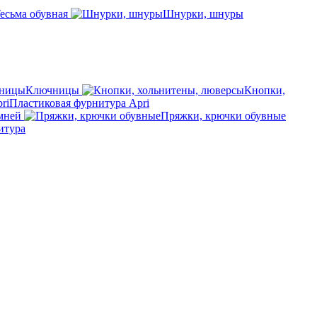
есьма обувная
Шнурки, шнуры
Ключницы
Кнопки,
Пластиковая фурнитура Apri
мней
Пряжки, крючки обувные
итура