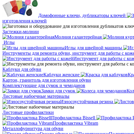
Домофонные ключи, дубликаторы ключей
изготовления ключей
Застежки-молнии
Молния галантерейная
Иглы
Иглы для швейной машины
Инструменты для ремонта обуви, инструмент для работы с кож
Инструмент для работы с ко
Каблуки для обуви
Каблуки женские
Кр
Картон, гранитоль для изготовления обуви
Комплектующие для сумок и чемоданов
Замки для сумок
Кол
Листовые набоечные материалы
Износоустойчивая резина
Листовые профилактики
Профилактика Bissell
Профилактика Vibram
Металлофурнитура для обуви
Гвозди обувные
Подпяточн