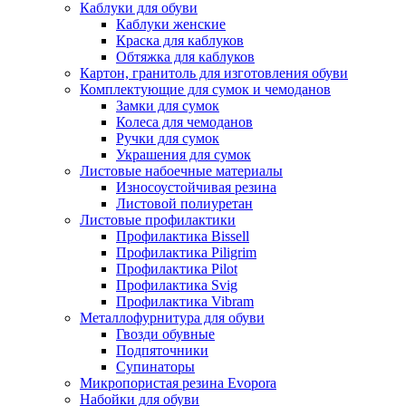
Каблуки для обуви
Каблуки женские
Краска для каблуков
Обтяжка для каблуков
Картон, гранитоль для изготовления обуви
Комплектующие для сумок и чемоданов
Замки для сумок
Колеса для чемоданов
Ручки для сумок
Украшения для сумок
Листовые набоечные материалы
Износоустойчивая резина
Листовой полиуретан
Листовые профилактики
Профилактика Bissell
Профилактика Piligrim
Профилактика Pilot
Профилактика Svig
Профилактика Vibram
Металлофурнитура для обуви
Гвозди обувные
Подпяточники
Супинаторы
Микропористая резина Evopora
Набойки для обуви