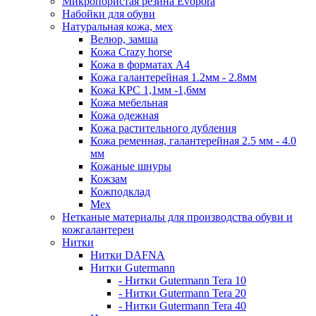
Микропористая резина Evopora
Набойки для обуви
Натуральная кожа, мех
Велюр, замша
Кожа Crazy horse
Кожа в форматах А4
Кожа галантерейная 1.2мм - 2.8мм
Кожа КРС 1,1мм -1,6мм
Кожа мебельная
Кожа одежная
Кожа растительного дубления
Кожа ременная, галантерейная 2.5 мм - 4.0
мм
Кожаные шнуры
Кожзам
Кожподклад
Мех
Нетканые материалы для производства обуви и
кожгалантереи
Нитки
Нитки DAFNA
Нитки Gutermann
- Нитки Gutermann Tera 10
- Нитки Gutermann Tera 20
- Нитки Gutermann Tera 40