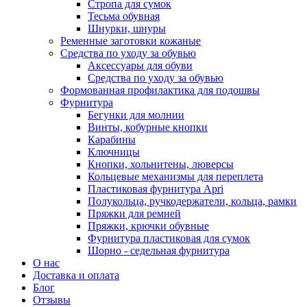
Стропа для сумок
Тесьма обувная
Шнурки, шнуры
Ременные заготовки кожаные
Средства по уходу за обувью
Аксессуары для обуви
Средства по уходу за обувью
Формованная профилактика для подошвы
Фурнитура
Бегунки для молнии
Винты, кобурные кнопки
Карабины
Ключницы
Кнопки, хольнитены, люверсы
Кольцевые механизмы для переплета
Пластиковая фурнитура Apri
Полукольца, ручкодержатели, кольца, рамки
Пряжки для ремней
Пряжки, крючки обувные
Фурнитура пластиковая для сумок
Шорно - седельная фурнитура
О нас
Доставка и оплата
Блог
Отзывы