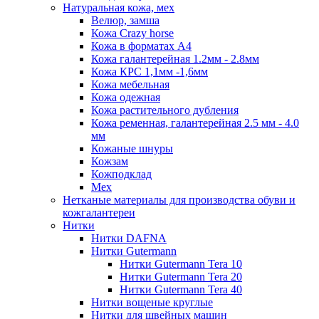
Натуральная кожа, мех
Велюр, замша
Кожа Crazy horse
Кожа в форматах А4
Кожа галантерейная 1.2мм - 2.8мм
Кожа КРС 1,1мм -1,6мм
Кожа мебельная
Кожа одежная
Кожа растительного дубления
Кожа ременная, галантерейная 2.5 мм - 4.0
мм
Кожаные шнуры
Кожзам
Кожподклад
Мех
Нетканые материалы для производства обуви и
кожгалантереи
Нитки
Нитки DAFNA
Нитки Gutermann
Нитки Gutermann Tera 10
Нитки Gutermann Tera 20
Нитки Gutermann Tera 40
Нитки вощеные круглые
Нитки для швейных машин