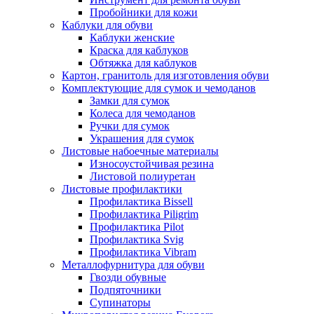
Пробойники для кожи
Каблуки для обуви
Каблуки женские
Краска для каблуков
Обтяжка для каблуков
Картон, гранитоль для изготовления обуви
Комплектующие для сумок и чемоданов
Замки для сумок
Колеса для чемоданов
Ручки для сумок
Украшения для сумок
Листовые набоечные материалы
Износоустойчивая резина
Листовой полиуретан
Листовые профилактики
Профилактика Bissell
Профилактика Piligrim
Профилактика Pilot
Профилактика Svig
Профилактика Vibram
Металлофурнитура для обуви
Гвозди обувные
Подпяточники
Супинаторы