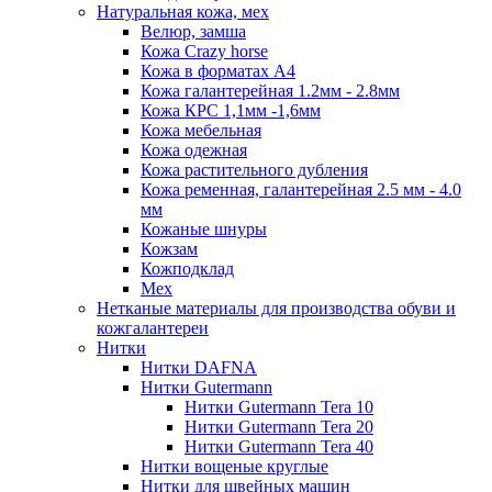
Натуральная кожа, мех
Велюр, замша
Кожа Crazy horse
Кожа в форматах А4
Кожа галантерейная 1.2мм - 2.8мм
Кожа КРС 1,1мм -1,6мм
Кожа мебельная
Кожа одежная
Кожа растительного дубления
Кожа ременная, галантерейная 2.5 мм - 4.0
мм
Кожаные шнуры
Кожзам
Кожподклад
Мех
Нетканые материалы для производства обуви и
кожгалантереи
Нитки
Нитки DAFNA
Нитки Gutermann
Нитки Gutermann Tera 10
Нитки Gutermann Tera 20
Нитки Gutermann Tera 40
Нитки вощеные круглые
Нитки для швейных машин