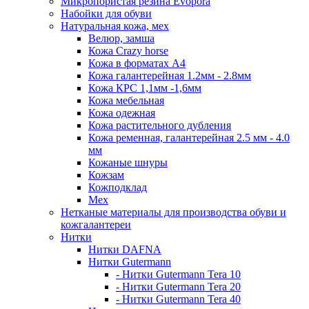
Микропористая резина Evopora
Набойки для обуви
Натуральная кожа, мех
Велюр, замша
Кожа Crazy horse
Кожа в форматах А4
Кожа галантерейная 1.2мм - 2.8мм
Кожа КРС 1,1мм -1,6мм
Кожа мебельная
Кожа одежная
Кожа растительного дубления
Кожа ременная, галантерейная 2.5 мм - 4.0
мм
Кожаные шнуры
Кожзам
Кожподклад
Мех
Нетканые материалы для производства обуви и
кожгалантереи
Нитки
Нитки DAFNA
Нитки Gutermann
- Нитки Gutermann Tera 10
- Нитки Gutermann Tera 20
- Нитки Gutermann Tera 40