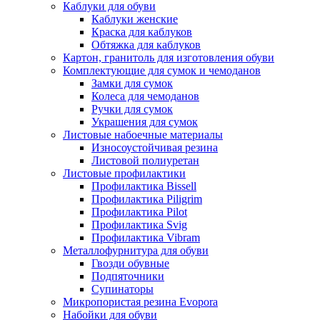
Каблуки для обуви
Каблуки женские
Краска для каблуков
Обтяжка для каблуков
Картон, гранитоль для изготовления обуви
Комплектующие для сумок и чемоданов
Замки для сумок
Колеса для чемоданов
Ручки для сумок
Украшения для сумок
Листовые набоечные материалы
Износоустойчивая резина
Листовой полиуретан
Листовые профилактики
Профилактика Bissell
Профилактика Piligrim
Профилактика Pilot
Профилактика Svig
Профилактика Vibram
Металлофурнитура для обуви
Гвозди обувные
Подпяточники
Супинаторы
Микропористая резина Evopora
Набойки для обуви