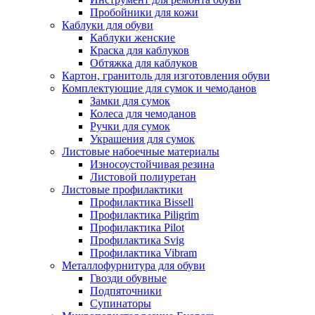
Пробойники для кожи
Каблуки для обуви
Каблуки женские
Краска для каблуков
Обтяжка для каблуков
Картон, гранитоль для изготовления обуви
Комплектующие для сумок и чемоданов
Замки для сумок
Колеса для чемоданов
Ручки для сумок
Украшения для сумок
Листовые набоечные материалы
Износоустойчивая резина
Листовой полиуретан
Листовые профилактики
Профилактика Bissell
Профилактика Piligrim
Профилактика Pilot
Профилактика Svig
Профилактика Vibram
Металлофурнитура для обуви
Гвозди обувные
Подпяточники
Супинаторы