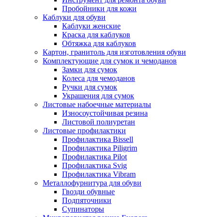
Пробойники для кожи
Каблуки для обуви
Каблуки женские
Краска для каблуков
Обтяжка для каблуков
Картон, гранитоль для изготовления обуви
Комплектующие для сумок и чемоданов
Замки для сумок
Колеса для чемоданов
Ручки для сумок
Украшения для сумок
Листовые набоечные материалы
Износоустойчивая резина
Листовой полиуретан
Листовые профилактики
Профилактика Bissell
Профилактика Piligrim
Профилактика Pilot
Профилактика Svig
Профилактика Vibram
Металлофурнитура для обуви
Гвозди обувные
Подпяточники
Супинаторы