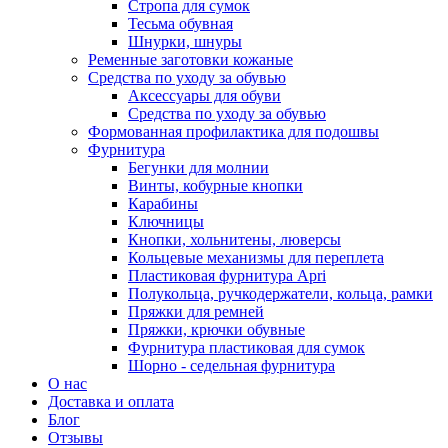
Стропа для сумок
Тесьма обувная
Шнурки, шнуры
Ременные заготовки кожаные
Средства по уходу за обувью
Аксессуары для обуви
Средства по уходу за обувью
Формованная профилактика для подошвы
Фурнитура
Бегунки для молнии
Винты, кобурные кнопки
Карабины
Ключницы
Кнопки, хольнитены, люверсы
Кольцевые механизмы для переплета
Пластиковая фурнитура Apri
Полукольца, ручкодержатели, кольца, рамки
Пряжки для ремней
Пряжки, крючки обувные
Фурнитура пластиковая для сумок
Шорно - седельная фурнитура
О нас
Доставка и оплата
Блог
Отзывы