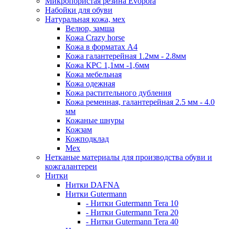
Микропористая резина Evopora
Набойки для обуви
Натуральная кожа, мех
Велюр, замша
Кожа Crazy horse
Кожа в форматах А4
Кожа галантерейная 1.2мм - 2.8мм
Кожа КРС 1,1мм -1,6мм
Кожа мебельная
Кожа одежная
Кожа растительного дубления
Кожа ременная, галантерейная 2.5 мм - 4.0
мм
Кожаные шнуры
Кожзам
Кожподклад
Мех
Нетканые материалы для производства обуви и
кожгалантереи
Нитки
Нитки DAFNA
Нитки Gutermann
- Нитки Gutermann Tera 10
- Нитки Gutermann Tera 20
- Нитки Gutermann Tera 40