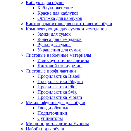
Каблуки для обуви
Каблуки женские
Краска для каблуков
Обтяжка для каблуков
Картон, гранитоль для изготовления обуви
Комплектующие для сумок и чемоданов
Замки для сумок
Колеса для чемоданов
Ручки для сумок
Украшения для сумок
Листовые набоечные материалы
Износоустойчивая резина
Листовой полиуретан
Листовые профилактики
Профилактика Bissell
Профилактика Piligrim
Профилактика Pilot
Профилактика Svig
Профилактика Vibram
Металлофурнитура для обуви
Гвозди обувные
Подпяточники
Супинаторы
Микропористая резина Evopora
Набойки для обуви