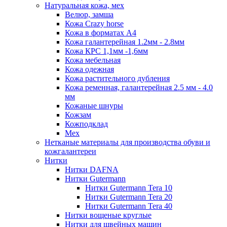
Натуральная кожа, мех
Велюр, замша
Кожа Crazy horse
Кожа в форматах А4
Кожа галантерейная 1.2мм - 2.8мм
Кожа КРС 1,1мм -1,6мм
Кожа мебельная
Кожа одежная
Кожа растительного дубления
Кожа ременная, галантерейная 2.5 мм - 4.0
мм
Кожаные шнуры
Кожзам
Кожподклад
Мех
Нетканые материалы для производства обуви и
кожгалантереи
Нитки
Нитки DAFNA
Нитки Gutermann
Нитки Gutermann Tera 10
Нитки Gutermann Tera 20
Нитки Gutermann Tera 40
Нитки вощеные круглые
Нитки для швейных машин