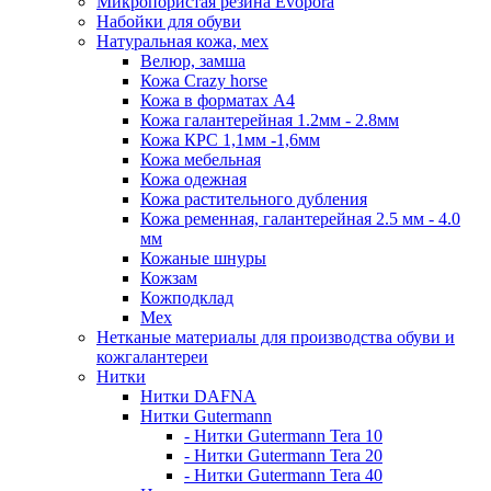
Микропористая резина Evopora
Набойки для обуви
Натуральная кожа, мех
Велюр, замша
Кожа Crazy horse
Кожа в форматах А4
Кожа галантерейная 1.2мм - 2.8мм
Кожа КРС 1,1мм -1,6мм
Кожа мебельная
Кожа одежная
Кожа растительного дубления
Кожа ременная, галантерейная 2.5 мм - 4.0
мм
Кожаные шнуры
Кожзам
Кожподклад
Мех
Нетканые материалы для производства обуви и
кожгалантереи
Нитки
Нитки DAFNA
Нитки Gutermann
- Нитки Gutermann Tera 10
- Нитки Gutermann Tera 20
- Нитки Gutermann Tera 40