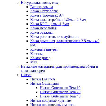
Натуральная кожа, мех
Велюр, замша
Кожа Crazy horse
Кожа в форматах А4
Кожа галантерейная 1.2мм - 2.8мм
Кожа КРС 1,1мм -1,6мм
Кожа мебельная
Кожа одежная
Кожа растительного дубления
Кожа ременная, галантерейная 2.5 мм - 4.0
мм
Кожаные шнуры
Кожзам
Кожподклад
Мех
Нетканые материалы для производства обуви и
кожгалантереи
Нитки
Нитки DAFNA
Нитки Gutermann
Нитки Gutermann Tera 10
Нитки Gutermann Tera 20
Нитки Gutermann Tera 40
Нитки вощеные круглые
Нитки для швейных машин