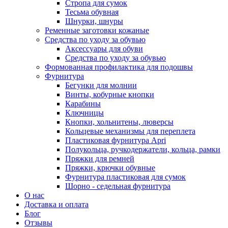
Стропа для сумок
Тесьма обувная
Шнурки, шнуры
Ременные заготовки кожаные
Средства по уходу за обувью
Аксессуары для обуви
Средства по уходу за обувью
Формованная профилактика для подошвы
Фурнитура
Бегунки для молнии
Винты, кобурные кнопки
Карабины
Ключницы
Кнопки, хольнитены, люверсы
Кольцевые механизмы для переплета
Пластиковая фурнитура Apri
Полукольца, ручкодержатели, кольца, рамки
Пряжки для ремней
Пряжки, крючки обувные
Фурнитура пластиковая для сумок
Шорно - седельная фурнитура
О нас
Доставка и оплата
Блог
Отзывы