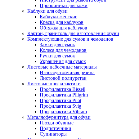
Пробойники для кожи
Каблуки для обуви
Каблуки женские
Краска для каблуков
Обтяжка для каблуков
Картон, гранитоль для изготовления обуви
Комплектующие для сумок и чемоданов
Замки для сумок
Колеса для чемоданов
Ручки для сумок
Украшения для сумок
Листовые набоечные материалы
Износоустойчивая резина
Листовой полиуретан
Листовые профилактики
Профилактика Bissell
Профилактика Piligrim
Профилактика Pilot
Профилактика Svig
Профилактика Vibram
Металлофурнитура для обуви
Гвозди обувные
Подпяточники
Супинаторы