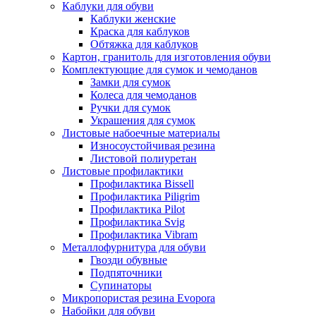
Каблуки для обуви
Каблуки женские
Краска для каблуков
Обтяжка для каблуков
Картон, гранитоль для изготовления обуви
Комплектующие для сумок и чемоданов
Замки для сумок
Колеса для чемоданов
Ручки для сумок
Украшения для сумок
Листовые набоечные материалы
Износоустойчивая резина
Листовой полиуретан
Листовые профилактики
Профилактика Bissell
Профилактика Piligrim
Профилактика Pilot
Профилактика Svig
Профилактика Vibram
Металлофурнитура для обуви
Гвозди обувные
Подпяточники
Супинаторы
Микропористая резина Evopora
Набойки для обуви