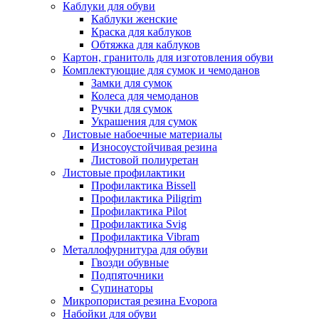
Каблуки для обуви
Каблуки женские
Краска для каблуков
Обтяжка для каблуков
Картон, гранитоль для изготовления обуви
Комплектующие для сумок и чемоданов
Замки для сумок
Колеса для чемоданов
Ручки для сумок
Украшения для сумок
Листовые набоечные материалы
Износоустойчивая резина
Листовой полиуретан
Листовые профилактики
Профилактика Bissell
Профилактика Piligrim
Профилактика Pilot
Профилактика Svig
Профилактика Vibram
Металлофурнитура для обуви
Гвозди обувные
Подпяточники
Супинаторы
Микропористая резина Evopora
Набойки для обуви