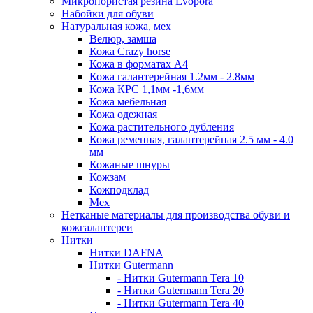
Микропористая резина Evopora
Набойки для обуви
Натуральная кожа, мех
Велюр, замша
Кожа Crazy horse
Кожа в форматах А4
Кожа галантерейная 1.2мм - 2.8мм
Кожа КРС 1,1мм -1,6мм
Кожа мебельная
Кожа одежная
Кожа растительного дубления
Кожа ременная, галантерейная 2.5 мм - 4.0
мм
Кожаные шнуры
Кожзам
Кожподклад
Мех
Нетканые материалы для производства обуви и
кожгалантереи
Нитки
Нитки DAFNA
Нитки Gutermann
- Нитки Gutermann Tera 10
- Нитки Gutermann Tera 20
- Нитки Gutermann Tera 40