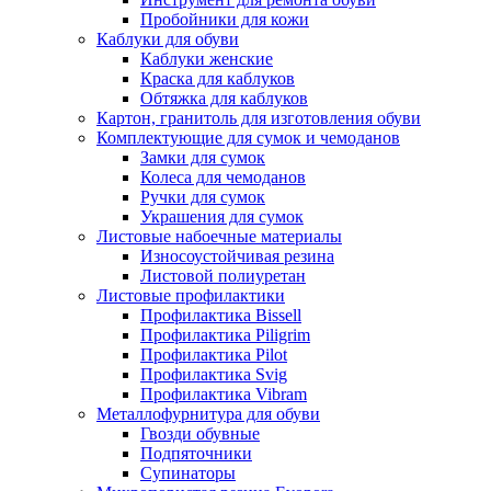
Пробойники для кожи
Каблуки для обуви
Каблуки женские
Краска для каблуков
Обтяжка для каблуков
Картон, гранитоль для изготовления обуви
Комплектующие для сумок и чемоданов
Замки для сумок
Колеса для чемоданов
Ручки для сумок
Украшения для сумок
Листовые набоечные материалы
Износоустойчивая резина
Листовой полиуретан
Листовые профилактики
Профилактика Bissell
Профилактика Piligrim
Профилактика Pilot
Профилактика Svig
Профилактика Vibram
Металлофурнитура для обуви
Гвозди обувные
Подпяточники
Супинаторы