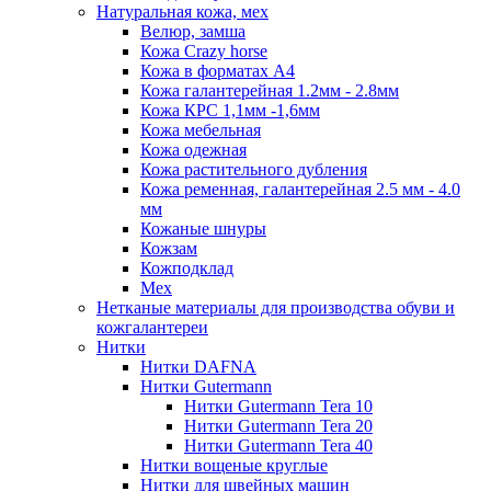
Натуральная кожа, мех
Велюр, замша
Кожа Crazy horse
Кожа в форматах А4
Кожа галантерейная 1.2мм - 2.8мм
Кожа КРС 1,1мм -1,6мм
Кожа мебельная
Кожа одежная
Кожа растительного дубления
Кожа ременная, галантерейная 2.5 мм - 4.0
мм
Кожаные шнуры
Кожзам
Кожподклад
Мех
Нетканые материалы для производства обуви и
кожгалантереи
Нитки
Нитки DAFNA
Нитки Gutermann
Нитки Gutermann Tera 10
Нитки Gutermann Tera 20
Нитки Gutermann Tera 40
Нитки вощеные круглые
Нитки для швейных машин