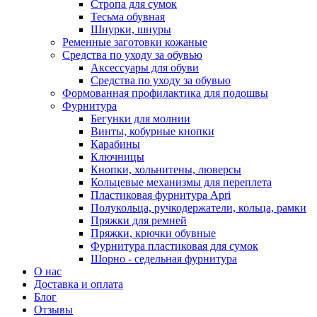
Стропа для сумок
Тесьма обувная
Шнурки, шнуры
Ременные заготовки кожаные
Средства по уходу за обувью
Аксессуары для обуви
Средства по уходу за обувью
Формованная профилактика для подошвы
Фурнитура
Бегунки для молнии
Винты, кобурные кнопки
Карабины
Ключницы
Кнопки, хольнитены, люверсы
Кольцевые механизмы для переплета
Пластиковая фурнитура Apri
Полукольца, ручкодержатели, кольца, рамки
Пряжки для ремней
Пряжки, крючки обувные
Фурнитура пластиковая для сумок
Шорно - седельная фурнитура
О нас
Доставка и оплата
Блог
Отзывы