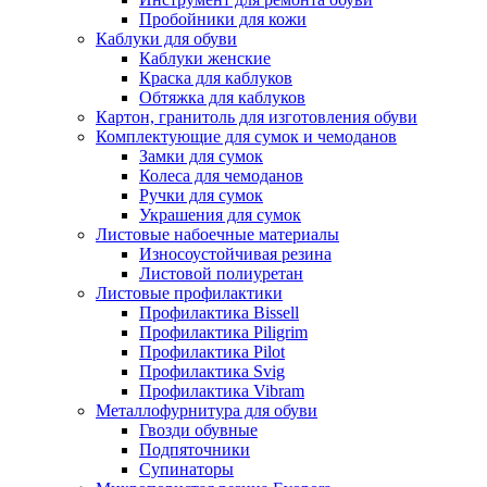
Пробойники для кожи
Каблуки для обуви
Каблуки женские
Краска для каблуков
Обтяжка для каблуков
Картон, гранитоль для изготовления обуви
Комплектующие для сумок и чемоданов
Замки для сумок
Колеса для чемоданов
Ручки для сумок
Украшения для сумок
Листовые набоечные материалы
Износоустойчивая резина
Листовой полиуретан
Листовые профилактики
Профилактика Bissell
Профилактика Piligrim
Профилактика Pilot
Профилактика Svig
Профилактика Vibram
Металлофурнитура для обуви
Гвозди обувные
Подпяточники
Супинаторы