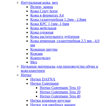
Натуральная кожа, мех
Велюр, замша
Кожа Crazy horse
Кожа в форматах А4
Кожа галантерейная 1.2мм - 2.8мм
Кожа КРС 1,1мм -1,6мм
Кожа мебельная
Кожа одежная
Кожа растительного дубления
Кожа ременная, галантерейная 2.5 мм - 4.0
мм
Кожаные шнуры
Кожзам
Кожподклад
Мех
Нетканые материалы для производства обуви и
кожгалантереи
Нитки
Нитки DAFNA
Нитки Gutermann
Нитки Gutermann Tera 10
Нитки Gutermann Tera 20
Нитки Gutermann Tera 40
Нитки вощеные круглые
Нитки для швейных машин