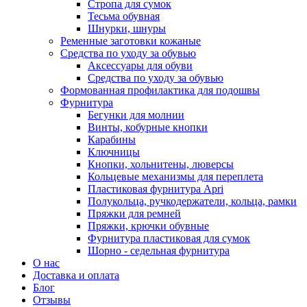
Стропа для сумок
Тесьма обувная
Шнурки, шнуры
Ременные заготовки кожаные
Средства по уходу за обувью
Аксессуары для обуви
Средства по уходу за обувью
Формованная профилактика для подошвы
Фурнитура
Бегунки для молнии
Винты, кобурные кнопки
Карабины
Ключницы
Кнопки, хольнитены, люверсы
Кольцевые механизмы для переплета
Пластиковая фурнитура Apri
Полукольца, ручкодержатели, кольца, рамки
Пряжки для ремней
Пряжки, крючки обувные
Фурнитура пластиковая для сумок
Шорно - седельная фурнитура
О нас
Доставка и оплата
Блог
Отзывы