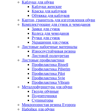
Каблуки для обуви
Каблуки женские
Краска для каблуков
Обтяжка для каблуков
Картон, гранитоль для изготовления обуви
Комплектующие для сумок и чемоданов
Замки для сумок
Колеса для чемоданов
Ручки для сумок
Украшения для сумок
Листовые набоечные материалы
Износоустойчивая резина
Листовой полиуретан
Листовые профилактики
Профилактика Bissell
Профилактика Piligrim
Профилактика Pilot
Профилактика Svig
Профилактика Vibram
Металлофурнитура для обуви
Гвозди обувные
Подпяточники
Супинаторы
Микропористая резина Evopora
Набойки для обуви