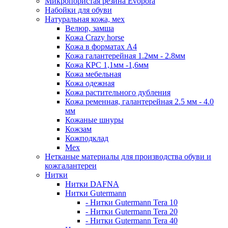
Микропористая резина Evopora
Набойки для обуви
Натуральная кожа, мех
Велюр, замша
Кожа Crazy horse
Кожа в форматах А4
Кожа галантерейная 1.2мм - 2.8мм
Кожа КРС 1,1мм -1,6мм
Кожа мебельная
Кожа одежная
Кожа растительного дубления
Кожа ременная, галантерейная 2.5 мм - 4.0
мм
Кожаные шнуры
Кожзам
Кожподклад
Мех
Нетканые материалы для производства обуви и
кожгалантереи
Нитки
Нитки DAFNA
Нитки Gutermann
- Нитки Gutermann Tera 10
- Нитки Gutermann Tera 20
- Нитки Gutermann Tera 40