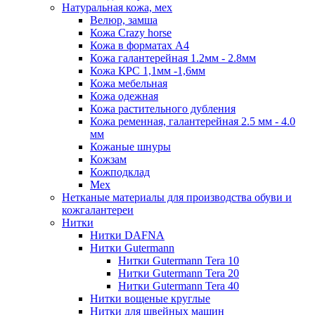
Натуральная кожа, мех
Велюр, замша
Кожа Crazy horse
Кожа в форматах А4
Кожа галантерейная 1.2мм - 2.8мм
Кожа КРС 1,1мм -1,6мм
Кожа мебельная
Кожа одежная
Кожа растительного дубления
Кожа ременная, галантерейная 2.5 мм - 4.0
мм
Кожаные шнуры
Кожзам
Кожподклад
Мех
Нетканые материалы для производства обуви и
кожгалантереи
Нитки
Нитки DAFNA
Нитки Gutermann
Нитки Gutermann Tera 10
Нитки Gutermann Tera 20
Нитки Gutermann Tera 40
Нитки вощеные круглые
Нитки для швейных машин