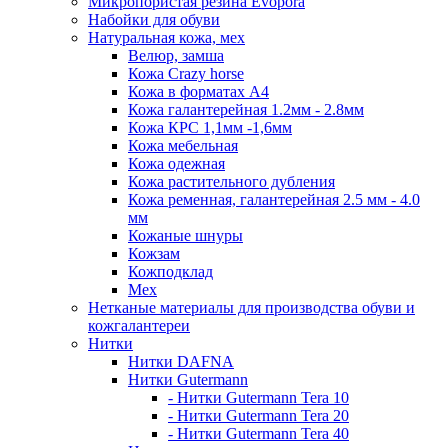
Микропористая резина Evopora
Набойки для обуви
Натуральная кожа, мех
Велюр, замша
Кожа Crazy horse
Кожа в форматах А4
Кожа галантерейная 1.2мм - 2.8мм
Кожа КРС 1,1мм -1,6мм
Кожа мебельная
Кожа одежная
Кожа растительного дубления
Кожа ременная, галантерейная 2.5 мм - 4.0
мм
Кожаные шнуры
Кожзам
Кожподклад
Мех
Нетканые материалы для производства обуви и
кожгалантереи
Нитки
Нитки DAFNA
Нитки Gutermann
- Нитки Gutermann Tera 10
- Нитки Gutermann Tera 20
- Нитки Gutermann Tera 40