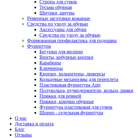
Стропа для сумок
Тесьма обувная
Шнурки, шнуры
Ременные заготовки кожаные
Средства по уходу за обувью
Аксессуары для обуви
Средства по уходу за обувью
Формованная профилактика для подошвы
Фурнитура
Бегунки для молнии
Винты, кобурные кнопки
Карабины
Ключницы
Кнопки, хольнитены, люверсы
Кольцевые механизмы для переплета
Пластиковая фурнитура Apri
Полукольца, ручкодержатели, кольца, рамки
Пряжки для ремней
Пряжки, крючки обувные
Фурнитура пластиковая для сумок
Шорно - седельная фурнитура
О нас
Доставка и оплата
Блог
Отзывы