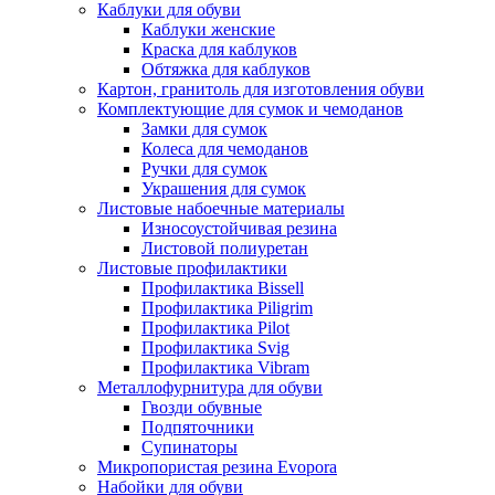
Каблуки для обуви
Каблуки женские
Краска для каблуков
Обтяжка для каблуков
Картон, гранитоль для изготовления обуви
Комплектующие для сумок и чемоданов
Замки для сумок
Колеса для чемоданов
Ручки для сумок
Украшения для сумок
Листовые набоечные материалы
Износоустойчивая резина
Листовой полиуретан
Листовые профилактики
Профилактика Bissell
Профилактика Piligrim
Профилактика Pilot
Профилактика Svig
Профилактика Vibram
Металлофурнитура для обуви
Гвозди обувные
Подпяточники
Супинаторы
Микропористая резина Evopora
Набойки для обуви