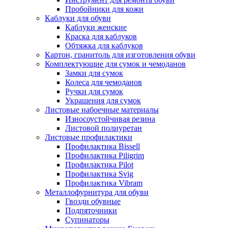
Пробойники для кожи
Каблуки для обуви
Каблуки женские
Краска для каблуков
Обтяжка для каблуков
Картон, гранитоль для изготовления обуви
Комплектующие для сумок и чемоданов
Замки для сумок
Колеса для чемоданов
Ручки для сумок
Украшения для сумок
Листовые набоечные материалы
Износоустойчивая резина
Листовой полиуретан
Листовые профилактики
Профилактика Bissell
Профилактика Piligrim
Профилактика Pilot
Профилактика Svig
Профилактика Vibram
Металлофурнитура для обуви
Гвозди обувные
Подпяточники
Супинаторы