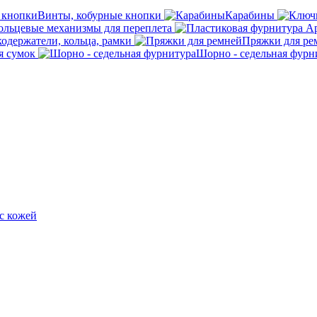
Винты, кобурные кнопки
Карабины
ольцевые механизмы для переплета
кодержатели, кольца, рамки
Пряжки для ре
я сумок
Шорно - седельная фурн
с кожей