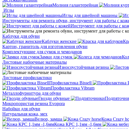
Молния галантерейная
Иглы
Иглы для швейной машины
Инструменты для ремонта обуви, инструмент для работы с кож
Инструмент для работы с ко
Каблуки для обуви
Каблуки женские
Кр
Картон, гранитоль для изготовления обуви
Комплектующие для сумок и чемоданов
Замки для сумок
Кол
Листовые набоечные материалы
Износоустойчивая резина
Листовые профилактики
Профилактика Bissell
Профилактика Vibram
Металлофурнитура для обуви
Гвозди обувные
Подпяточн
Микропористая резина Evopora
Набойки для обуви
Натуральная кожа, мех
Велюр, замша
Кожа Crazy ho
Кожа КРС 1,1мм -1,6мм