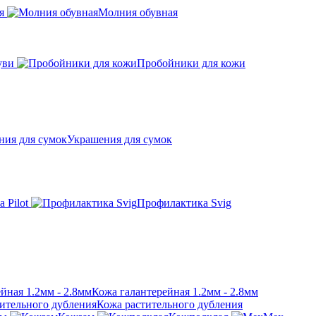
я
Молния обувная
уви
Пробойники для кожи
Украшения для сумок
 Pilot
Профилактика Svig
Кожа галантерейная 1.2мм - 2.8мм
Кожа растительного дубления