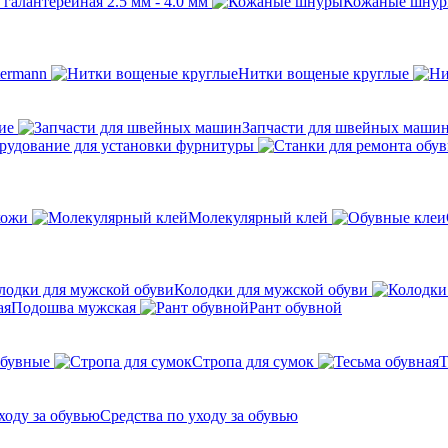
галантерейная 2.5 мм - 4.0 мм
Кожаные шну
ermann
Нитки вощеные круглые
ие
Запчасти для швейных маши
рудование для установки фурнитуры
кожи
Молекулярный клей
Колодки для мужской обуви
Подошва мужская
Рант обувной
обувные
Стропа для сумок
Т
Средства по уходу за обувью