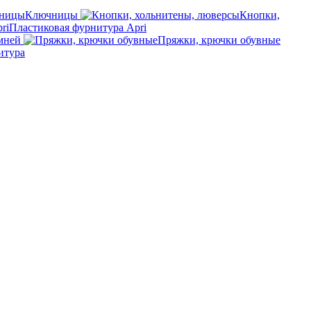
Ключницы
Кнопки,
Пластиковая фурнитура Apri
мней
Пряжки, крючки обувные
итура