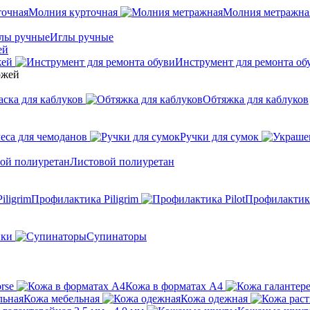
Молния курточная
Молния метражна
Иглы ручные
ей
жей
Инструмент для ремонта об
аска для каблуков
Обтяжка для каблуков
еса для чемоданов
Ручки для сумок
Листовой полиуретан
Профилактика Piligrim
Профилактика
ики
Супинаторы
rse
Кожа в форматах А4
Кожа мебельная
Кожа одежная