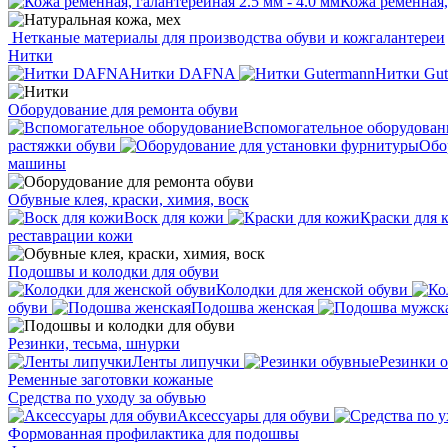
Кожа ременная, 
Нетканые материалы для производства обуви и кожгалантереи
Нитки
Нитки DAFNA
Нитки Gut
Оборудование для ремонта обуви
Вспомогательное оборудован
растяжки обуви
Обо
машины
Обувные клея, краски, химия, воск
Воск для кожи
Краски для 
реставрации кожи
Подошвы и колодки для обуви
Колодки для женской обуви
обуви
Подошва женская
Резинки, тесьма, шнурки
Ленты липучки
Резинки 
Ременные заготовки кожаные
Средства по уходу за обувью
Аксессуары для обуви
Формованная профилактика для подошвы