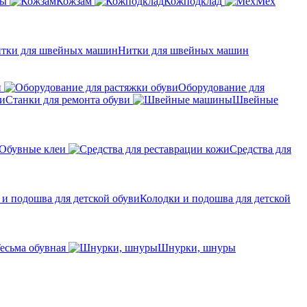
ры
Кожзам
Кожподклад
Мех
Нитки для швейных машин
н
Оборудование для
Станки для ремонта обуви
Швейные
Обувные клеи
Средства для
Колодки и подошва для детской
есьма обувная
Шнурки, шнуры