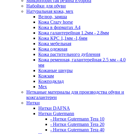
Микропористая резина Evopora
Набойки для обуви
Натуральная кожа, мех
Велюр, замша
Кожа Crazy horse
Кожа в форматах А4
Кожа галантерейная 1.2мм - 2.8мм
Кожа КРС 1,1мм -1,6мм
Кожа мебельная
Кожа одежная
Кожа растительного дубления
Кожа ременная, галантерейная 2.5 мм - 4.0
мм
Кожаные шнуры
Кожзам
Кожподклад
Мех
Нетканые материалы для производства обуви и
кожгалантереи
Нитки
Нитки DAFNA
Нитки Gutermann
- Нитки Gutermann Tera 10
- Нитки Gutermann Tera 20
- Нитки Gutermann Tera 40