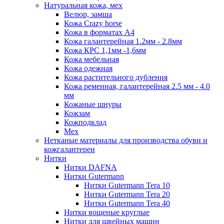
Натуральная кожа, мех
Велюр, замша
Кожа Crazy horse
Кожа в форматах А4
Кожа галантерейная 1.2мм - 2.8мм
Кожа КРС 1,1мм -1,6мм
Кожа мебельная
Кожа одежная
Кожа растительного дубления
Кожа ременная, галантерейная 2.5 мм - 4.0
мм
Кожаные шнуры
Кожзам
Кожподклад
Мех
Нетканые материалы для производства обуви и
кожгалантереи
Нитки
Нитки DAFNA
Нитки Gutermann
Нитки Gutermann Tera 10
Нитки Gutermann Tera 20
Нитки Gutermann Tera 40
Нитки вощеные круглые
Нитки для швейных машин