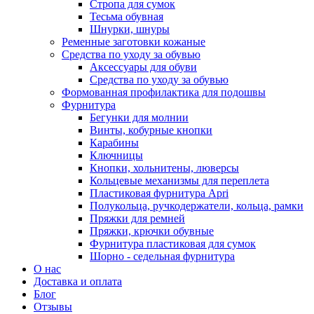
Стропа для сумок
Тесьма обувная
Шнурки, шнуры
Ременные заготовки кожаные
Средства по уходу за обувью
Аксессуары для обуви
Средства по уходу за обувью
Формованная профилактика для подошвы
Фурнитура
Бегунки для молнии
Винты, кобурные кнопки
Карабины
Ключницы
Кнопки, хольнитены, люверсы
Кольцевые механизмы для переплета
Пластиковая фурнитура Apri
Полукольца, ручкодержатели, кольца, рамки
Пряжки для ремней
Пряжки, крючки обувные
Фурнитура пластиковая для сумок
Шорно - седельная фурнитура
О нас
Доставка и оплата
Блог
Отзывы