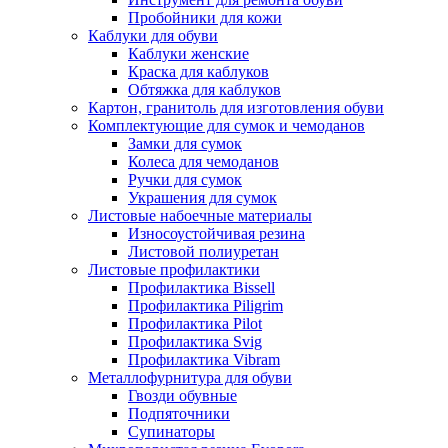
Пробойники для кожи
Каблуки для обуви
Каблуки женские
Краска для каблуков
Обтяжка для каблуков
Картон, гранитоль для изготовления обуви
Комплектующие для сумок и чемоданов
Замки для сумок
Колеса для чемоданов
Ручки для сумок
Украшения для сумок
Листовые набоечные материалы
Износоустойчивая резина
Листовой полиуретан
Листовые профилактики
Профилактика Bissell
Профилактика Piligrim
Профилактика Pilot
Профилактика Svig
Профилактика Vibram
Металлофурнитура для обуви
Гвозди обувные
Подпяточники
Супинаторы