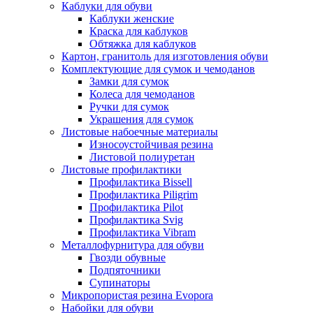
Каблуки для обуви
Каблуки женские
Краска для каблуков
Обтяжка для каблуков
Картон, гранитоль для изготовления обуви
Комплектующие для сумок и чемоданов
Замки для сумок
Колеса для чемоданов
Ручки для сумок
Украшения для сумок
Листовые набоечные материалы
Износоустойчивая резина
Листовой полиуретан
Листовые профилактики
Профилактика Bissell
Профилактика Piligrim
Профилактика Pilot
Профилактика Svig
Профилактика Vibram
Металлофурнитура для обуви
Гвозди обувные
Подпяточники
Супинаторы
Микропористая резина Evopora
Набойки для обуви