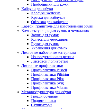
Пробойники для кожи
Каблуки для обуви
Каблуки женские
Краска для каблуков
Обтяжка для каблуков
Картон, гранитоль для изготовления обуви
Комплектующие для сумок и чемоданов
Замки для сумок
Колеса для чемоданов
Ручки для сумок
Украшения для сумок
Листовые набоечные материалы
Износоустойчивая резина
Листовой полиуретан
Листовые профилактики
Профилактика Bissell
Профилактика Piligrim
Профилактика Pilot
Профилактика Svig
Профилактика Vibram
Металлофурнитура для обуви
Гвозди обувные
Подпяточники
Супинаторы