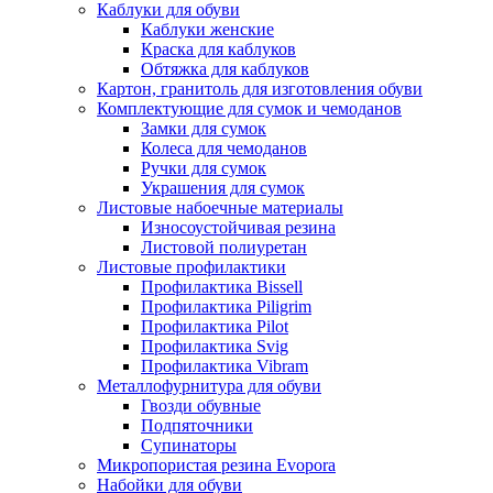
Каблуки для обуви
Каблуки женские
Краска для каблуков
Обтяжка для каблуков
Картон, гранитоль для изготовления обуви
Комплектующие для сумок и чемоданов
Замки для сумок
Колеса для чемоданов
Ручки для сумок
Украшения для сумок
Листовые набоечные материалы
Износоустойчивая резина
Листовой полиуретан
Листовые профилактики
Профилактика Bissell
Профилактика Piligrim
Профилактика Pilot
Профилактика Svig
Профилактика Vibram
Металлофурнитура для обуви
Гвозди обувные
Подпяточники
Супинаторы
Микропористая резина Evopora
Набойки для обуви