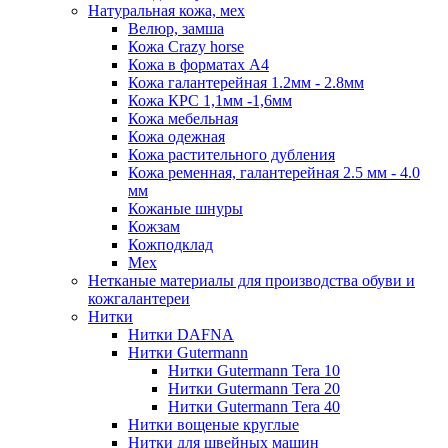
Натуральная кожа, мех
Велюр, замша
Кожа Crazy horse
Кожа в форматах А4
Кожа галантерейная 1.2мм - 2.8мм
Кожа КРС 1,1мм -1,6мм
Кожа мебельная
Кожа одежная
Кожа растительного дубления
Кожа ременная, галантерейная 2.5 мм - 4.0
мм
Кожаные шнуры
Кожзам
Кожподклад
Мех
Нетканые материалы для производства обуви и
кожгалантереи
Нитки
Нитки DAFNA
Нитки Gutermann
Нитки Gutermann Tera 10
Нитки Gutermann Tera 20
Нитки Gutermann Tera 40
Нитки вощеные круглые
Нитки для швейных машин