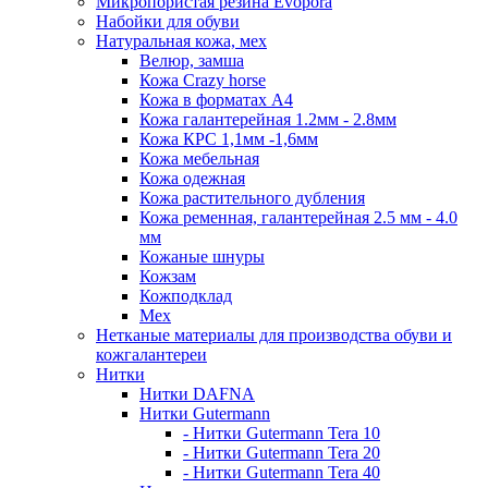
Микропористая резина Evopora
Набойки для обуви
Натуральная кожа, мех
Велюр, замша
Кожа Crazy horse
Кожа в форматах А4
Кожа галантерейная 1.2мм - 2.8мм
Кожа КРС 1,1мм -1,6мм
Кожа мебельная
Кожа одежная
Кожа растительного дубления
Кожа ременная, галантерейная 2.5 мм - 4.0
мм
Кожаные шнуры
Кожзам
Кожподклад
Мех
Нетканые материалы для производства обуви и
кожгалантереи
Нитки
Нитки DAFNA
Нитки Gutermann
- Нитки Gutermann Tera 10
- Нитки Gutermann Tera 20
- Нитки Gutermann Tera 40