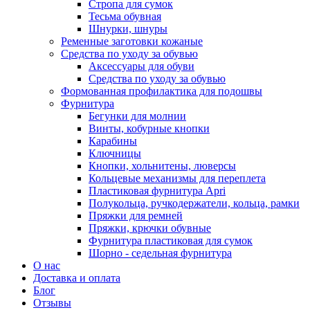
Стропа для сумок
Тесьма обувная
Шнурки, шнуры
Ременные заготовки кожаные
Средства по уходу за обувью
Аксессуары для обуви
Средства по уходу за обувью
Формованная профилактика для подошвы
Фурнитура
Бегунки для молнии
Винты, кобурные кнопки
Карабины
Ключницы
Кнопки, хольнитены, люверсы
Кольцевые механизмы для переплета
Пластиковая фурнитура Apri
Полукольца, ручкодержатели, кольца, рамки
Пряжки для ремней
Пряжки, крючки обувные
Фурнитура пластиковая для сумок
Шорно - седельная фурнитура
О нас
Доставка и оплата
Блог
Отзывы