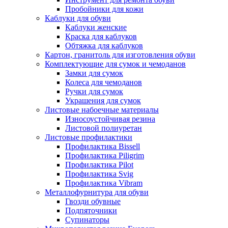
Пробойники для кожи
Каблуки для обуви
Каблуки женские
Краска для каблуков
Обтяжка для каблуков
Картон, гранитоль для изготовления обуви
Комплектующие для сумок и чемоданов
Замки для сумок
Колеса для чемоданов
Ручки для сумок
Украшения для сумок
Листовые набоечные материалы
Износоустойчивая резина
Листовой полиуретан
Листовые профилактики
Профилактика Bissell
Профилактика Piligrim
Профилактика Pilot
Профилактика Svig
Профилактика Vibram
Металлофурнитура для обуви
Гвозди обувные
Подпяточники
Супинаторы