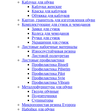
Каблуки для обуви
Каблуки женские
Краска для каблуков
Обтяжка для каблуков
Картон, гранитоль для изготовления обуви
Комплектующие для сумок и чемоданов
Замки для сумок
Колеса для чемоданов
Ручки для сумок
Украшения для сумок
Листовые набоечные материалы
Износоустойчивая резина
Листовой полиуретан
Листовые профилактики
Профилактика Bissell
Профилактика Piligrim
Профилактика Pilot
Профилактика Svig
Профилактика Vibram
Металлофурнитура для обуви
Гвозди обувные
Подпяточники
Супинаторы
Микропористая резина Evopora
Набойки для обуви