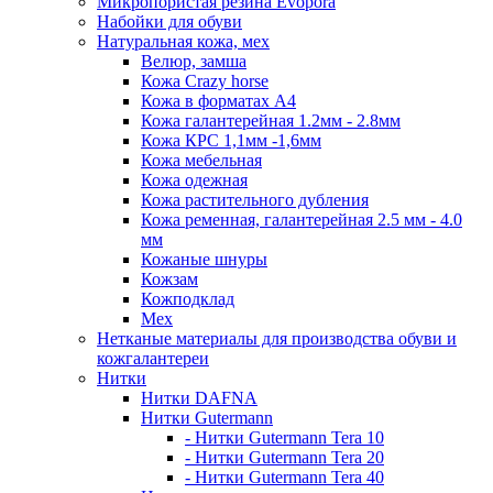
Микропористая резина Evopora
Набойки для обуви
Натуральная кожа, мех
Велюр, замша
Кожа Crazy horse
Кожа в форматах А4
Кожа галантерейная 1.2мм - 2.8мм
Кожа КРС 1,1мм -1,6мм
Кожа мебельная
Кожа одежная
Кожа растительного дубления
Кожа ременная, галантерейная 2.5 мм - 4.0
мм
Кожаные шнуры
Кожзам
Кожподклад
Мех
Нетканые материалы для производства обуви и
кожгалантереи
Нитки
Нитки DAFNA
Нитки Gutermann
- Нитки Gutermann Tera 10
- Нитки Gutermann Tera 20
- Нитки Gutermann Tera 40