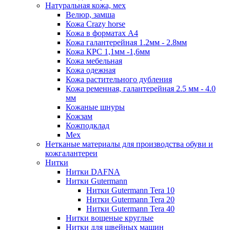
Натуральная кожа, мех
Велюр, замша
Кожа Crazy horse
Кожа в форматах А4
Кожа галантерейная 1.2мм - 2.8мм
Кожа КРС 1,1мм -1,6мм
Кожа мебельная
Кожа одежная
Кожа растительного дубления
Кожа ременная, галантерейная 2.5 мм - 4.0
мм
Кожаные шнуры
Кожзам
Кожподклад
Мех
Нетканые материалы для производства обуви и
кожгалантереи
Нитки
Нитки DAFNA
Нитки Gutermann
Нитки Gutermann Tera 10
Нитки Gutermann Tera 20
Нитки Gutermann Tera 40
Нитки вощеные круглые
Нитки для швейных машин