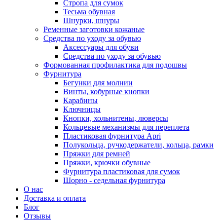
Стропа для сумок
Тесьма обувная
Шнурки, шнуры
Ременные заготовки кожаные
Средства по уходу за обувью
Аксессуары для обуви
Средства по уходу за обувью
Формованная профилактика для подошвы
Фурнитура
Бегунки для молнии
Винты, кобурные кнопки
Карабины
Ключницы
Кнопки, хольнитены, люверсы
Кольцевые механизмы для переплета
Пластиковая фурнитура Apri
Полукольца, ручкодержатели, кольца, рамки
Пряжки для ремней
Пряжки, крючки обувные
Фурнитура пластиковая для сумок
Шорно - седельная фурнитура
О нас
Доставка и оплата
Блог
Отзывы