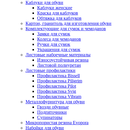
Каблуки для обуви
Каблуки женские
Краска для каблуков
Обтяжка для каблуков
Картон, гранитоль для изготовления обуви
Комплектующие для сумок и чемоданов
Замки для сумок
Колеса для чемоданов
Ручки для сумок
Украшения для сумок
Листовые набоечные материалы
Износоустойчивая резина
Листовой полиуретан
Листовые профилактики
Профилактика Bissell
Профилактика Piligrim
Профилактика Pilot
Профилактика Svig
Профилактика Vibram
Металлофурнитура для обуви
Гвозди обувные
Подпяточники
Супинаторы
Микропористая резина Evopora
Набойки для обуви