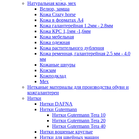
Натуральная кожа, мех
Велюр, замша
Кожа Crazy horse
Кожа в форматах А4
Кожа галантерейная 1.2мм - 2.8мм
Кожа КРС 1,1мм -1,6мм
Кожа мебельная
Кожа одежная
Кожа растительного дубления
Кожа ременная, галантерейная 2.5 мм - 4.0
мм
Кожаные шнуры
Кожзам
Кожподклад
Мех
Нетканые материалы для производства обуви и
кожгалантереи
Нитки
Нитки DAFNA
Нитки Gutermann
Нитки Gutermann Tera 10
Нитки Gutermann Tera 20
Нитки Gutermann Tera 40
Нитки вощеные круглые
Нитки для швейных машин