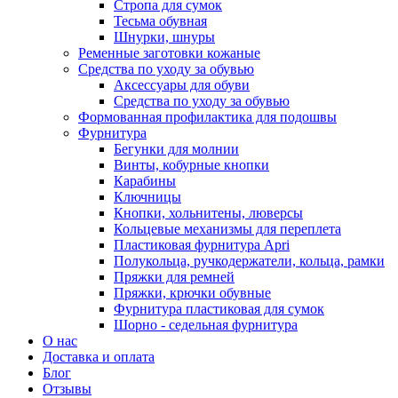
Стропа для сумок
Тесьма обувная
Шнурки, шнуры
Ременные заготовки кожаные
Средства по уходу за обувью
Аксессуары для обуви
Средства по уходу за обувью
Формованная профилактика для подошвы
Фурнитура
Бегунки для молнии
Винты, кобурные кнопки
Карабины
Ключницы
Кнопки, хольнитены, люверсы
Кольцевые механизмы для переплета
Пластиковая фурнитура Apri
Полукольца, ручкодержатели, кольца, рамки
Пряжки для ремней
Пряжки, крючки обувные
Фурнитура пластиковая для сумок
Шорно - седельная фурнитура
О нас
Доставка и оплата
Блог
Отзывы