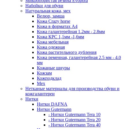
Микропористая резина Evopora
Набойки для обуви
Натуральная кожа, мех
Велюр, замша
Кожа Crazy horse
Кожа в форматах А4
Кожа галантерейная 1.2мм - 2.8мм
Кожа КРС 1,1мм -1,6мм
Кожа мебельная
Кожа одежная
Кожа растительного дубления
Кожа ременная, галантерейная 2.5 мм - 4.0
мм
Кожаные шнуры
Кожзам
Кожподклад
Мех
Нетканые материалы для производства обуви и
кожгалантереи
Нитки
Нитки DAFNA
Нитки Gutermann
- Нитки Gutermann Tera 10
- Нитки Gutermann Tera 20
- Нитки Gutermann Tera 40