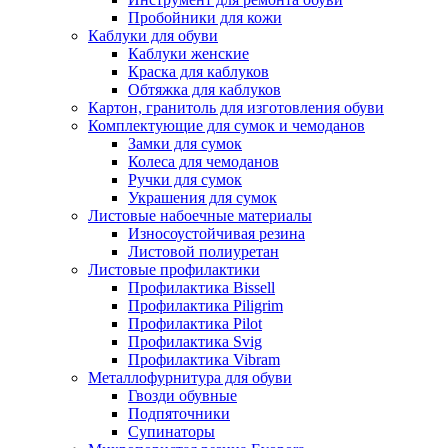
Пробойники для кожи
Каблуки для обуви
Каблуки женские
Краска для каблуков
Обтяжка для каблуков
Картон, гранитоль для изготовления обуви
Комплектующие для сумок и чемоданов
Замки для сумок
Колеса для чемоданов
Ручки для сумок
Украшения для сумок
Листовые набоечные материалы
Износоустойчивая резина
Листовой полиуретан
Листовые профилактики
Профилактика Bissell
Профилактика Piligrim
Профилактика Pilot
Профилактика Svig
Профилактика Vibram
Металлофурнитура для обуви
Гвозди обувные
Подпяточники
Супинаторы