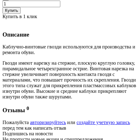
Купить
Купить в 1 клик
Описание
Каблучно-винтовые гвозди используются для производства и
ремонта обуви.
Гвозди имеют нарезку на стержне, плоскую круглую головку,
пирамидальное четырехгранное острие. Винтовая нарезка на
стержне увеличивает поверхность контакта гвоздя с
материалами, что повышает прочность их скрепления. Гвозди
этого типа служат для прикрепления пластмассовых каблуков
изнутри обуви. Высокие и средние каблуки прикрепляют
изнутри обуви также шурупами.
0
Отзывы
Пожалуйста
авторизируйтесь
или
создайте учетную запись
перед тем как написать отзыв
Подпишись на новости
Не пропусти новые акции и спецпредложения