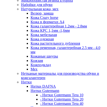
Микропористая резина Evopora
Набойки для обуви
Натуральная кожа, мех
Велюр, замша
Кожа Crazy horse
Кожа в форматах А4
Кожа галантерейная 1.2мм - 2.8мм
Кожа КРС 1,1мм -1,6мм
Кожа мебельная
Кожа одежная
Кожа растительного дубления
Кожа ременная, галантерейная 2.5 мм - 4.0
мм
Кожаные шнуры
Кожзам
Кожподклад
Мех
Нетканые материалы для производства обуви и
кожгалантереи
Нитки
Нитки DAFNA
Нитки Gutermann
- Нитки Gutermann Tera 10
- Нитки Gutermann Tera 20
- Нитки Gutermann Tera 40