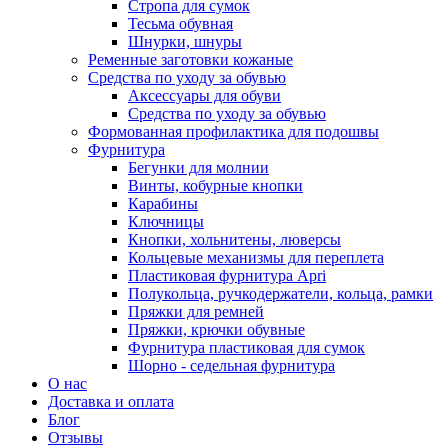
Стропа для сумок
Тесьма обувная
Шнурки, шнуры
Ременные заготовки кожаные
Средства по уходу за обувью
Аксессуары для обуви
Средства по уходу за обувью
Формованная профилактика для подошвы
Фурнитура
Бегунки для молнии
Винты, кобурные кнопки
Карабины
Ключницы
Кнопки, хольнитены, люверсы
Кольцевые механизмы для переплета
Пластиковая фурнитура Apri
Полукольца, ручкодержатели, кольца, рамки
Пряжки для ремней
Пряжки, крючки обувные
Фурнитура пластиковая для сумок
Шорно - седельная фурнитура
О нас
Доставка и оплата
Блог
Отзывы