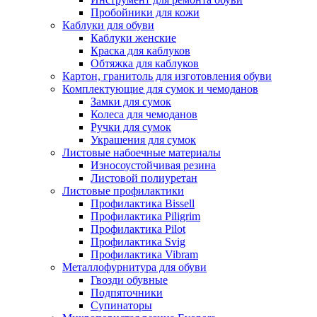
Пробойники для кожи
Каблуки для обуви
Каблуки женские
Краска для каблуков
Обтяжка для каблуков
Картон, гранитоль для изготовления обуви
Комплектующие для сумок и чемоданов
Замки для сумок
Колеса для чемоданов
Ручки для сумок
Украшения для сумок
Листовые набоечные материалы
Износоустойчивая резина
Листовой полиуретан
Листовые профилактики
Профилактика Bissell
Профилактика Piligrim
Профилактика Pilot
Профилактика Svig
Профилактика Vibram
Металлофурнитура для обуви
Гвозди обувные
Подпяточники
Супинаторы