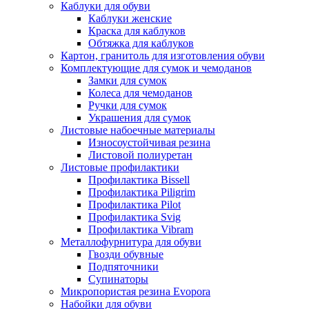
Каблуки для обуви
Каблуки женские
Краска для каблуков
Обтяжка для каблуков
Картон, гранитоль для изготовления обуви
Комплектующие для сумок и чемоданов
Замки для сумок
Колеса для чемоданов
Ручки для сумок
Украшения для сумок
Листовые набоечные материалы
Износоустойчивая резина
Листовой полиуретан
Листовые профилактики
Профилактика Bissell
Профилактика Piligrim
Профилактика Pilot
Профилактика Svig
Профилактика Vibram
Металлофурнитура для обуви
Гвозди обувные
Подпяточники
Супинаторы
Микропористая резина Evopora
Набойки для обуви