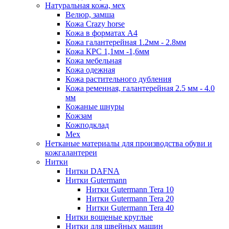
Натуральная кожа, мех
Велюр, замша
Кожа Crazy horse
Кожа в форматах А4
Кожа галантерейная 1.2мм - 2.8мм
Кожа КРС 1,1мм -1,6мм
Кожа мебельная
Кожа одежная
Кожа растительного дубления
Кожа ременная, галантерейная 2.5 мм - 4.0
мм
Кожаные шнуры
Кожзам
Кожподклад
Мех
Нетканые материалы для производства обуви и
кожгалантереи
Нитки
Нитки DAFNA
Нитки Gutermann
Нитки Gutermann Tera 10
Нитки Gutermann Tera 20
Нитки Gutermann Tera 40
Нитки вощеные круглые
Нитки для швейных машин