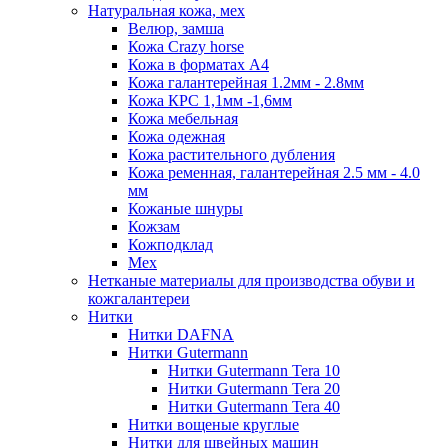
Натуральная кожа, мех
Велюр, замша
Кожа Crazy horse
Кожа в форматах А4
Кожа галантерейная 1.2мм - 2.8мм
Кожа КРС 1,1мм -1,6мм
Кожа мебельная
Кожа одежная
Кожа растительного дубления
Кожа ременная, галантерейная 2.5 мм - 4.0
мм
Кожаные шнуры
Кожзам
Кожподклад
Мех
Нетканые материалы для производства обуви и
кожгалантереи
Нитки
Нитки DAFNA
Нитки Gutermann
Нитки Gutermann Tera 10
Нитки Gutermann Tera 20
Нитки Gutermann Tera 40
Нитки вощеные круглые
Нитки для швейных машин