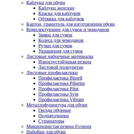
Каблуки для обуви
Каблуки женские
Краска для каблуков
Обтяжка для каблуков
Картон, гранитоль для изготовления обуви
Комплектующие для сумок и чемоданов
Замки для сумок
Колеса для чемоданов
Ручки для сумок
Украшения для сумок
Листовые набоечные материалы
Износоустойчивая резина
Листовой полиуретан
Листовые профилактики
Профилактика Bissell
Профилактика Piligrim
Профилактика Pilot
Профилактика Svig
Профилактика Vibram
Металлофурнитура для обуви
Гвозди обувные
Подпяточники
Супинаторы
Микропористая резина Evopora
Набойки для обуви