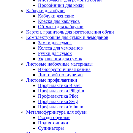
Пробойники для кожи
Каблуки для обуви
Каблуки женские
Краска для каблуков
Обтяжка для каблуков
Картон, гранитоль для изготовления обуви
Комплектующие для сумок и чемоданов
Замки для сумок
Колеса для чемоданов
Ручки для сумок
Украшения для сумок
Листовые набоечные материалы
Износоустойчивая резина
Листовой полиуретан
Листовые профилактики
Профилактика Bissell
Профилактика Piligrim
Профилактика Pilot
Профилактика Svig
Профилактика Vibram
Металлофурнитура для обуви
Гвозди обувные
Подпяточники
Супинаторы