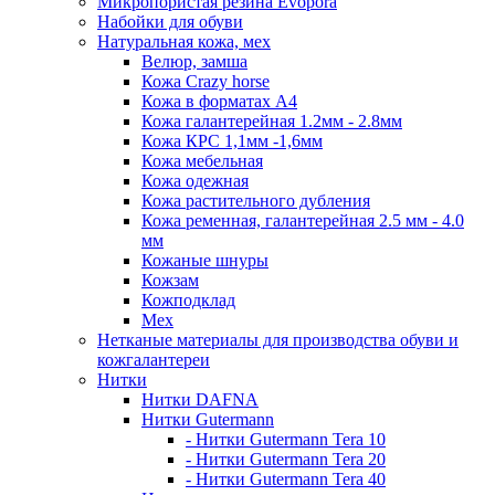
Микропористая резина Evopora
Набойки для обуви
Натуральная кожа, мех
Велюр, замша
Кожа Crazy horse
Кожа в форматах А4
Кожа галантерейная 1.2мм - 2.8мм
Кожа КРС 1,1мм -1,6мм
Кожа мебельная
Кожа одежная
Кожа растительного дубления
Кожа ременная, галантерейная 2.5 мм - 4.0
мм
Кожаные шнуры
Кожзам
Кожподклад
Мех
Нетканые материалы для производства обуви и
кожгалантереи
Нитки
Нитки DAFNA
Нитки Gutermann
- Нитки Gutermann Tera 10
- Нитки Gutermann Tera 20
- Нитки Gutermann Tera 40