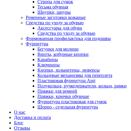
Стропа для сумок
Тесьма обувная
Шнурки, шнуры
Ременные заготовки кожаные
Средства по уходу за обувью
Аксессуары для обуви
Средства по уходу за обувью
Формованная профилактика для подошвы
Фурнитура
Бегунки для молнии
Винты, кобурные кнопки
Карабины
Ключницы
Кнопки, хольнитены, люверсы
Кольцевые механизмы для переплета
Пластиковая фурнитура Apri
Полукольца, ручкодержатели, кольца, рамки
Пряжки для ремней
Пряжки, крючки обувные
Фурнитура пластиковая для сумок
Шорно - седельная фурнитура
О нас
Доставка и оплата
Блог
Отзывы