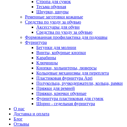
Стропа для сумок
Тесьма обувная
Шнурки, шнуры
Ременные заготовки кожаные
Средства по уходу за обувью
Аксессуары для обуви
Средства по уходу за обувью
Формованная профилактика для подошвы
Фурнитура
Бегунки для молнии
Винты, кобурные кнопки
Карабины
Ключницы
Кнопки, хольнитены, люверсы
Кольцевые механизмы для переплета
Пластиковая фурнитура Apri
Полукольца, ручкодержатели, кольца, рамки
Пряжки для ремней
Пряжки, крючки обувные
Фурнитура пластиковая для сумок
Шорно - седельная фурнитура
О нас
Доставка и оплата
Блог
Отзывы