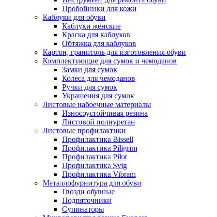
Пробойники для кожи
Каблуки для обуви
Каблуки женские
Краска для каблуков
Обтяжка для каблуков
Картон, гранитоль для изготовления обуви
Комплектующие для сумок и чемоданов
Замки для сумок
Колеса для чемоданов
Ручки для сумок
Украшения для сумок
Листовые набоечные материалы
Износоустойчивая резина
Листовой полиуретан
Листовые профилактики
Профилактика Bissell
Профилактика Piligrim
Профилактика Pilot
Профилактика Svig
Профилактика Vibram
Металлофурнитура для обуви
Гвозди обувные
Подпяточники
Супинаторы