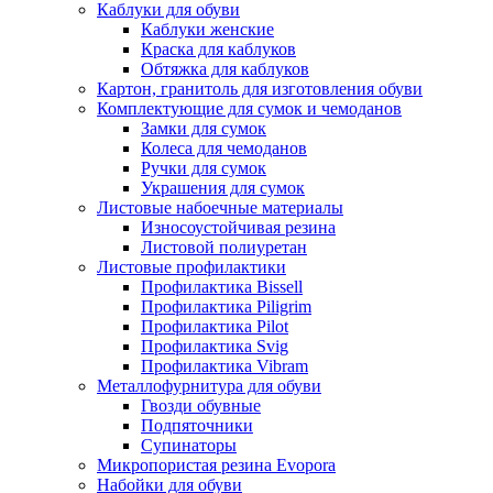
Каблуки для обуви
Каблуки женские
Краска для каблуков
Обтяжка для каблуков
Картон, гранитоль для изготовления обуви
Комплектующие для сумок и чемоданов
Замки для сумок
Колеса для чемоданов
Ручки для сумок
Украшения для сумок
Листовые набоечные материалы
Износоустойчивая резина
Листовой полиуретан
Листовые профилактики
Профилактика Bissell
Профилактика Piligrim
Профилактика Pilot
Профилактика Svig
Профилактика Vibram
Металлофурнитура для обуви
Гвозди обувные
Подпяточники
Супинаторы
Микропористая резина Evopora
Набойки для обуви