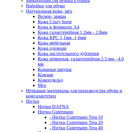
Микропористая резина Evopora
Набойки для обуви
Натуральная кожа, мех
Велюр, замша
Кожа Crazy horse
Кожа в форматах А4
Кожа галантерейная 1.2мм - 2.8мм
Кожа КРС 1,1мм -1,6мм
Кожа мебельная
Кожа одежная
Кожа растительного дубления
Кожа ременная, галантерейная 2.5 мм - 4.0
мм
Кожаные шнуры
Кожзам
Кожподклад
Мех
Нетканые материалы для производства обуви и
кожгалантереи
Нитки
Нитки DAFNA
Нитки Gutermann
- Нитки Gutermann Tera 10
- Нитки Gutermann Tera 20
- Нитки Gutermann Tera 40