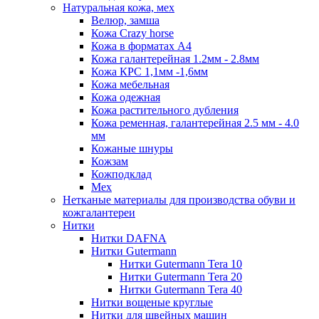
Натуральная кожа, мех
Велюр, замша
Кожа Crazy horse
Кожа в форматах А4
Кожа галантерейная 1.2мм - 2.8мм
Кожа КРС 1,1мм -1,6мм
Кожа мебельная
Кожа одежная
Кожа растительного дубления
Кожа ременная, галантерейная 2.5 мм - 4.0
мм
Кожаные шнуры
Кожзам
Кожподклад
Мех
Нетканые материалы для производства обуви и
кожгалантереи
Нитки
Нитки DAFNA
Нитки Gutermann
Нитки Gutermann Tera 10
Нитки Gutermann Tera 20
Нитки Gutermann Tera 40
Нитки вощеные круглые
Нитки для швейных машин