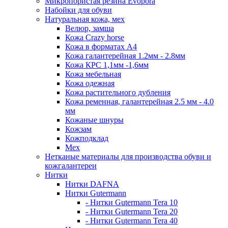
Микропористая резина Evopora
Набойки для обуви
Натуральная кожа, мех
Велюр, замша
Кожа Crazy horse
Кожа в форматах А4
Кожа галантерейная 1.2мм - 2.8мм
Кожа КРС 1,1мм -1,6мм
Кожа мебельная
Кожа одежная
Кожа растительного дубления
Кожа ременная, галантерейная 2.5 мм - 4.0
мм
Кожаные шнуры
Кожзам
Кожподклад
Мех
Нетканые материалы для производства обуви и
кожгалантереи
Нитки
Нитки DAFNA
Нитки Gutermann
- Нитки Gutermann Tera 10
- Нитки Gutermann Tera 20
- Нитки Gutermann Tera 40