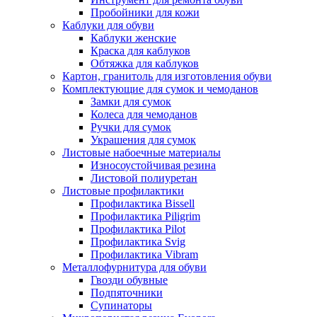
Пробойники для кожи
Каблуки для обуви
Каблуки женские
Краска для каблуков
Обтяжка для каблуков
Картон, гранитоль для изготовления обуви
Комплектующие для сумок и чемоданов
Замки для сумок
Колеса для чемоданов
Ручки для сумок
Украшения для сумок
Листовые набоечные материалы
Износоустойчивая резина
Листовой полиуретан
Листовые профилактики
Профилактика Bissell
Профилактика Piligrim
Профилактика Pilot
Профилактика Svig
Профилактика Vibram
Металлофурнитура для обуви
Гвозди обувные
Подпяточники
Супинаторы