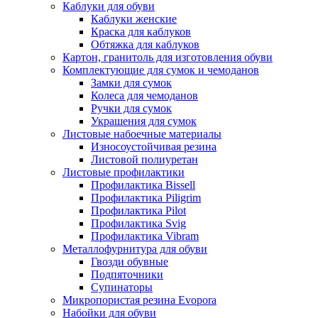
Каблуки для обуви
Каблуки женские
Краска для каблуков
Обтяжка для каблуков
Картон, гранитоль для изготовления обуви
Комплектующие для сумок и чемоданов
Замки для сумок
Колеса для чемоданов
Ручки для сумок
Украшения для сумок
Листовые набоечные материалы
Износоустойчивая резина
Листовой полиуретан
Листовые профилактики
Профилактика Bissell
Профилактика Piligrim
Профилактика Pilot
Профилактика Svig
Профилактика Vibram
Металлофурнитура для обуви
Гвозди обувные
Подпяточники
Супинаторы
Микропористая резина Evopora
Набойки для обуви