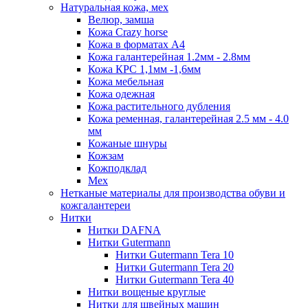
Натуральная кожа, мех
Велюр, замша
Кожа Crazy horse
Кожа в форматах А4
Кожа галантерейная 1.2мм - 2.8мм
Кожа КРС 1,1мм -1,6мм
Кожа мебельная
Кожа одежная
Кожа растительного дубления
Кожа ременная, галантерейная 2.5 мм - 4.0
мм
Кожаные шнуры
Кожзам
Кожподклад
Мех
Нетканые материалы для производства обуви и
кожгалантереи
Нитки
Нитки DAFNA
Нитки Gutermann
Нитки Gutermann Tera 10
Нитки Gutermann Tera 20
Нитки Gutermann Tera 40
Нитки вощеные круглые
Нитки для швейных машин