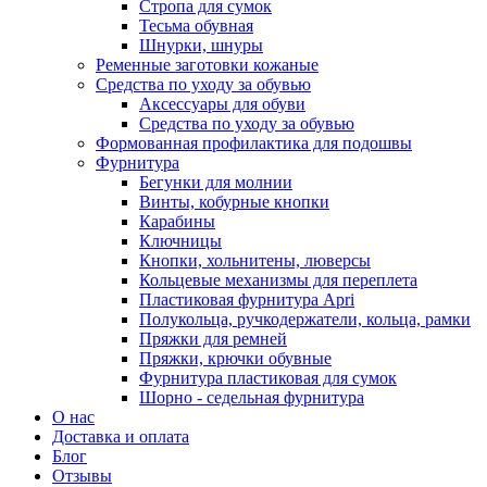
Стропа для сумок
Тесьма обувная
Шнурки, шнуры
Ременные заготовки кожаные
Средства по уходу за обувью
Аксессуары для обуви
Средства по уходу за обувью
Формованная профилактика для подошвы
Фурнитура
Бегунки для молнии
Винты, кобурные кнопки
Карабины
Ключницы
Кнопки, хольнитены, люверсы
Кольцевые механизмы для переплета
Пластиковая фурнитура Apri
Полукольца, ручкодержатели, кольца, рамки
Пряжки для ремней
Пряжки, крючки обувные
Фурнитура пластиковая для сумок
Шорно - седельная фурнитура
О нас
Доставка и оплата
Блог
Отзывы