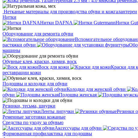
Кожа ременная, 
Нетканые материалы для производства обуви и кожгалантереи
Нитки
Нитки DAFNA
Нитки Gut
Оборудование для ремонта обуви
Вспомогательное оборудован
растяжки обуви
Обо
машины
Обувные клея, краски, химия, воск
Воск для кожи
Краски для 
реставрации кожи
Подошвы и колодки для обуви
Колодки для женской обуви
обуви
Подошва женская
Резинки, тесьма, шнурки
Ленты липучки
Резинки 
Ременные заготовки кожаные
Средства по уходу за обувью
Аксессуары для обуви
Формованная профилактика для подошвы