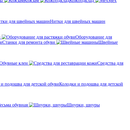
ры
Кожзам
Кожподклад
Мех
Нитки для швейных машин
н
Оборудование для
Станки для ремонта обуви
Швейные
Обувные клеи
Средства для
Колодки и подошва для детской
есьма обувная
Шнурки, шнуры