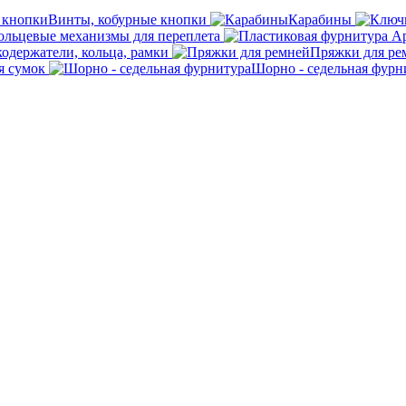
Винты, кобурные кнопки
Карабины
ольцевые механизмы для переплета
кодержатели, кольца, рамки
Пряжки для ре
я сумок
Шорно - седельная фурн