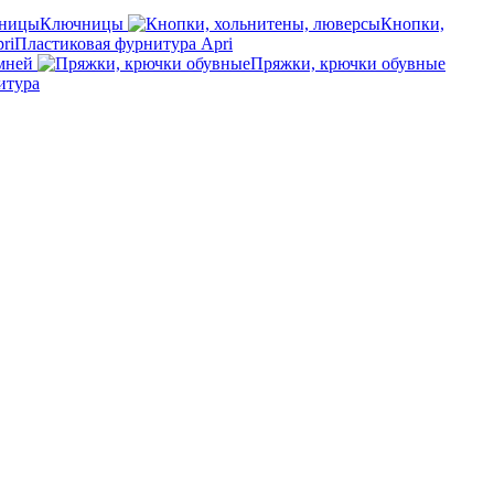
Ключницы
Кнопки,
Пластиковая фурнитура Apri
мней
Пряжки, крючки обувные
итура