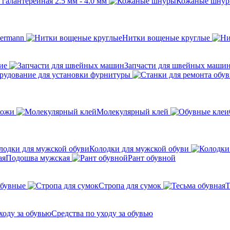
галантерейная 2.5 мм - 4.0 мм
Кожаные шну
ermann
Нитки вощеные круглые
ие
Запчасти для швейных маши
рудование для установки фурнитуры
кожи
Молекулярный клей
Колодки для мужской обуви
Подошва мужская
Рант обувной
обувные
Стропа для сумок
Т
Средства по уходу за обувью