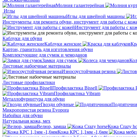
Молния галантерейная
Иглы
Иглы для швейной машины
Инструменты для ремонта обуви, инструмент для работы с кож
Инструмент для работы с ко
Каблуки для обуви
Каблуки женские
Кр
Картон, гранитоль для изготовления обуви
Комплектующие для сумок и чемоданов
Замки для сумок
Кол
Листовые набоечные материалы
Износоустойчивая резина
Листовые профилактики
Профилактика Bissell
Профилактика Vibram
Металлофурнитура для обуви
Гвозди обувные
Подпяточн
Микропористая резина Evopora
Набойки для обуви
Натуральная кожа, мех
Велюр, замша
Кожа Crazy ho
Кожа КРС 1,1мм -1,6мм