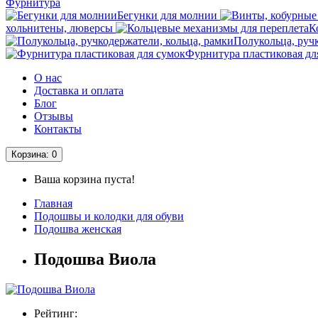
Фурнитура
Бегунки для молнии
хольнитены, люверсы
К
Полукольца, руч
Фурнитура пластиковая дл
О нас
Доставка и оплата
Блог
Отзывы
Контакты
Корзина
: 0
Ваша корзина пуста!
Главная
Подошвы и колодки для обуви
Подошва женская
Подошва Виола
Рейтинг: