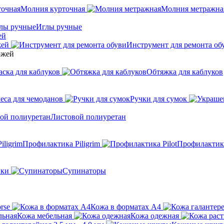
Молния курточная
Молния метражна
Иглы ручные
ей
жей
Инструмент для ремонта об
аска для каблуков
Обтяжка для каблуков
еса для чемоданов
Ручки для сумок
Листовой полиуретан
Профилактика Piligrim
Профилактика
ики
Супинаторы
rse
Кожа в форматах А4
Кожа мебельная
Кожа одежная