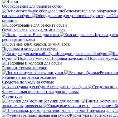
Оборудование для ремонта обуви
Вспомогательное оборудован
растяжки обуви
Обо
машины
Обувные клея, краски, химия, воск
Воск для кожи
Краски для 
реставрации кожи
Подошвы и колодки для обуви
Колодки для женской обуви
обуви
Подошва женская
Резинки, тесьма, шнурки
Ленты липучки
Резинки 
Ременные заготовки кожаные
Средства по уходу за обувью
Аксессуары для обуви
Формованная профилактика для подошвы
Фурнитура
Бегунки для молнии
хольнитены, люверсы
К
Полукольца, руч
Фурнитура пластиковая дл