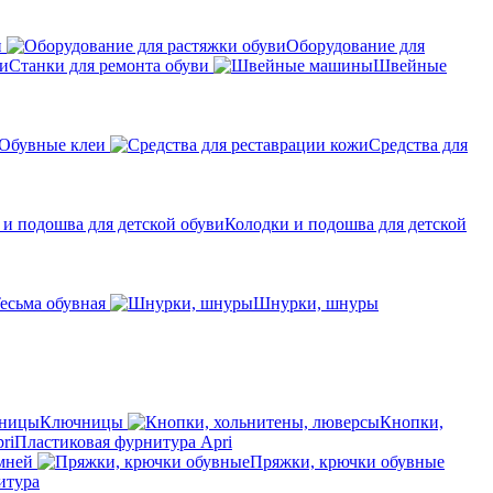
н
Оборудование для
Станки для ремонта обуви
Швейные
Обувные клеи
Средства для
Колодки и подошва для детской
есьма обувная
Шнурки, шнуры
Ключницы
Кнопки,
Пластиковая фурнитура Apri
мней
Пряжки, крючки обувные
итура