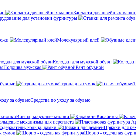
ие
Запчасти для швейных маши
рудование для установки фурнитуры
кожи
Молекулярный клей
Колодки для мужской обуви
Подошва мужская
Рант обувной
обувные
Стропа для сумок
Т
Средства по уходу за обувью
Винты, кобурные кнопки
Карабины
ольцевые механизмы для переплета
кодержатели, кольца, рамки
Пряжки для ре
я сумок
Шорно - седельная фурн