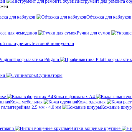
жей
Инструмент для ремонта об
аска для каблуков
Обтяжка для каблуков
еса для чемоданов
Ручки для сумок
Листовой полиуретан
Профилактика Piligrim
Профилактика
ики
Супинаторы
rse
Кожа в форматах А4
Кожа мебельная
Кожа одежная
галантерейная 2.5 мм - 4.0 мм
Кожаные шну
ermann
Нитки вощеные круглые