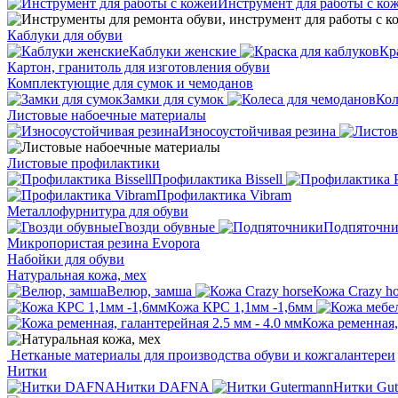
Инструмент для работы с ко
Каблуки для обуви
Каблуки женские
Кр
Картон, гранитоль для изготовления обуви
Комплектующие для сумок и чемоданов
Замки для сумок
Кол
Листовые набоечные материалы
Износоустойчивая резина
Листовые профилактики
Профилактика Bissell
Профилактика Vibram
Металлофурнитура для обуви
Гвозди обувные
Подпяточн
Микропористая резина Evopora
Набойки для обуви
Натуральная кожа, мех
Велюр, замша
Кожа Crazy ho
Кожа КРС 1,1мм -1,6мм
Кожа ременная, 
Нетканые материалы для производства обуви и кожгалантереи
Нитки
Нитки DAFNA
Нитки Gut