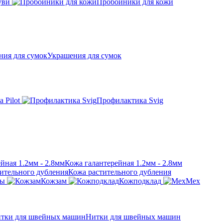
уви
Пробойники для кожи
Украшения для сумок
 Pilot
Профилактика Svig
Кожа галантерейная 1.2мм - 2.8мм
Кожа растительного дубления
ры
Кожзам
Кожподклад
Мех
Нитки для швейных машин