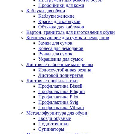
Пробойники для кожи
Каблуки для обуви
Каблуки женские
Краска для каблуков
Обтяжка для каблуков
Картон, гранитоль для изготовления обуви
Комплектующие для сумок и чемоданов
Замки для сумок
Колеса для чемоданов
Ручки для сумок
Украшения для сумок
Листовые набоечные материалы
Износоустойчивая резина
Листовой полиуретан
Листовые профилактики
Профилактика Bissell
Профилактика Piligrim
Профилактика Pilot
Профилактика Svig
Профилактика Vibram
Металлофурнитура для обуви
Гвозди обувные
Подпяточники
Супинаторы