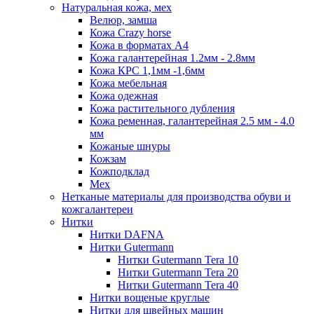
Натуральная кожа, мех
Велюр, замша
Кожа Crazy horse
Кожа в форматах А4
Кожа галантерейная 1.2мм - 2.8мм
Кожа КРС 1,1мм -1,6мм
Кожа мебельная
Кожа одежная
Кожа растительного дубления
Кожа ременная, галантерейная 2.5 мм - 4.0
мм
Кожаные шнуры
Кожзам
Кожподклад
Мех
Нетканые материалы для производства обуви и
кожгалантереи
Нитки
Нитки DAFNA
Нитки Gutermann
Нитки Gutermann Tera 10
Нитки Gutermann Tera 20
Нитки Gutermann Tera 40
Нитки вощеные круглые
Нитки для швейных машин