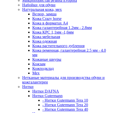
Микропористая резина Evopora
Набойки для обуви
Натуральная кожа, мех
Велюр, замша
Кожа Crazy horse
Кожа в форматах А4
Кожа галантерейная 1.2мм - 2.8мм
Кожа КРС 1,1мм -1,6мм
Кожа мебельная
Кожа одежная
Кожа растительного дубления
Кожа ременная, галантерейная 2.5 мм - 4.0
мм
Кожаные шнуры
Кожзам
Кожподклад
Мех
Нетканые материалы для производства обуви и
кожгалантереи
Нитки
Нитки DAFNA
Нитки Gutermann
- Нитки Gutermann Tera 10
- Нитки Gutermann Tera 20
- Нитки Gutermann Tera 40