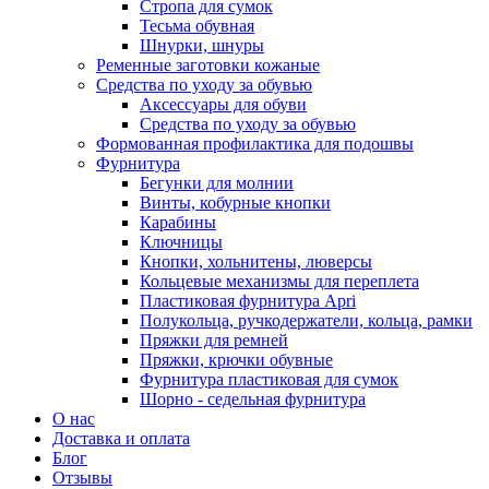
Стропа для сумок
Тесьма обувная
Шнурки, шнуры
Ременные заготовки кожаные
Средства по уходу за обувью
Аксессуары для обуви
Средства по уходу за обувью
Формованная профилактика для подошвы
Фурнитура
Бегунки для молнии
Винты, кобурные кнопки
Карабины
Ключницы
Кнопки, хольнитены, люверсы
Кольцевые механизмы для переплета
Пластиковая фурнитура Apri
Полукольца, ручкодержатели, кольца, рамки
Пряжки для ремней
Пряжки, крючки обувные
Фурнитура пластиковая для сумок
Шорно - седельная фурнитура
О нас
Доставка и оплата
Блог
Отзывы