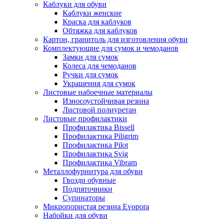
Каблуки для обуви
Каблуки женские
Краска для каблуков
Обтяжка для каблуков
Картон, гранитоль для изготовления обуви
Комплектующие для сумок и чемоданов
Замки для сумок
Колеса для чемоданов
Ручки для сумок
Украшения для сумок
Листовые набоечные материалы
Износоустойчивая резина
Листовой полиуретан
Листовые профилактики
Профилактика Bissell
Профилактика Piligrim
Профилактика Pilot
Профилактика Svig
Профилактика Vibram
Металлофурнитура для обуви
Гвозди обувные
Подпяточники
Супинаторы
Микропористая резина Evopora
Набойки для обуви