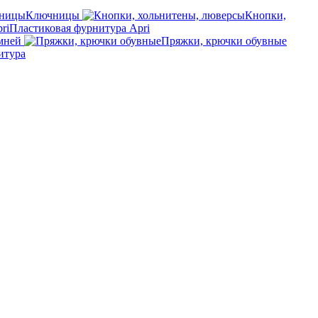
Ключницы
Кнопки,
Пластиковая фурнитура Apri
мней
Пряжки, крючки обувные
итура