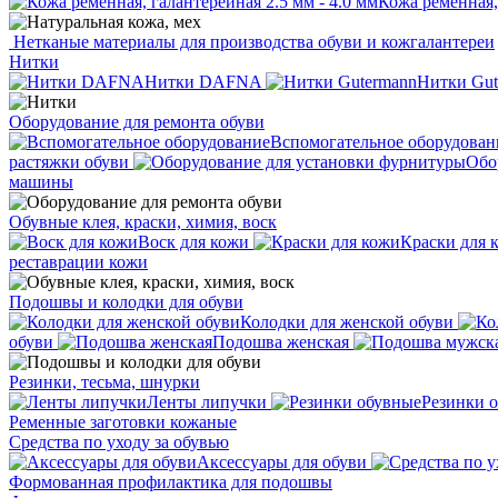
Кожа ременная, 
Нетканые материалы для производства обуви и кожгалантереи
Нитки
Нитки DAFNA
Нитки Gut
Оборудование для ремонта обуви
Вспомогательное оборудован
растяжки обуви
Обо
машины
Обувные клея, краски, химия, воск
Воск для кожи
Краски для 
реставрации кожи
Подошвы и колодки для обуви
Колодки для женской обуви
обуви
Подошва женская
Резинки, тесьма, шнурки
Ленты липучки
Резинки 
Ременные заготовки кожаные
Средства по уходу за обувью
Аксессуары для обуви
Формованная профилактика для подошвы