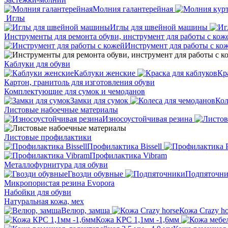
Молния галантерейная
Иглы
Иглы для швейной машины
Инструменты для ремонта обуви, инструмент для работы с кож
Инструмент для работы с ко
Каблуки для обуви
Каблуки женские
Кр
Картон, гранитоль для изготовления обуви
Комплектующие для сумок и чемоданов
Замки для сумок
Кол
Листовые набоечные материалы
Износоустойчивая резина
Листовые профилактики
Профилактика Bissell
Профилактика Vibram
Металлофурнитура для обуви
Гвозди обувные
Подпяточн
Микропористая резина Evopora
Набойки для обуви
Натуральная кожа, мех
Велюр, замша
Кожа Crazy ho
Кожа КРС 1,1мм -1,6мм