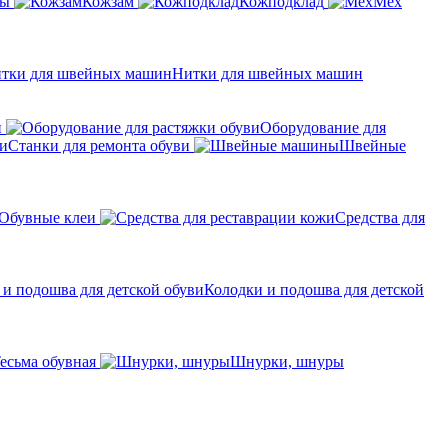
ры
Кожзам
Кожподклад
Мех
Нитки для швейных машин
н
Оборудование для
Станки для ремонта обуви
Швейные
Обувные клеи
Средства для
Колодки и подошва для детской
есьма обувная
Шнурки, шнуры