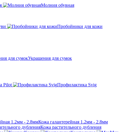
я
Молния обувная
уви
Пробойники для кожи
Украшения для сумок
 Pilot
Профилактика Svig
Кожа галантерейная 1.2мм - 2.8мм
Кожа растительного дубления