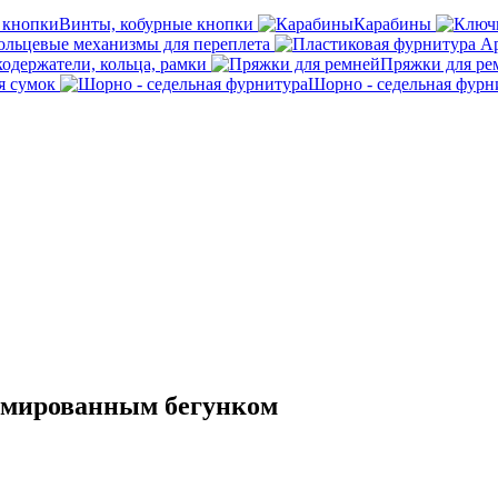
Винты, кобурные кнопки
Карабины
ольцевые механизмы для переплета
кодержатели, кольца, рамки
Пряжки для ре
я сумок
Шорно - седельная фурн
омированным бегунком