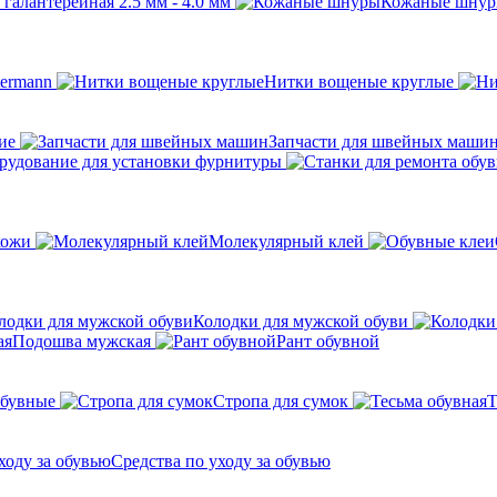
галантерейная 2.5 мм - 4.0 мм
Кожаные шну
ermann
Нитки вощеные круглые
ие
Запчасти для швейных маши
рудование для установки фурнитуры
кожи
Молекулярный клей
Колодки для мужской обуви
Подошва мужская
Рант обувной
обувные
Стропа для сумок
Т
Средства по уходу за обувью