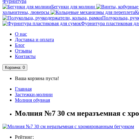
Фурнитура
Бегунки для молнии
хольнитены, люверсы
К
Полукольца, руч
Фурнитура пластиковая дл
О нас
Доставка и оплата
Блог
Отзывы
Контакты
Корзина
: 0
Ваша корзина пуста!
Главная
Застежки-молнии
Молния обувная
Молния №7 30 см неразъемная c хр
Рейтинг: