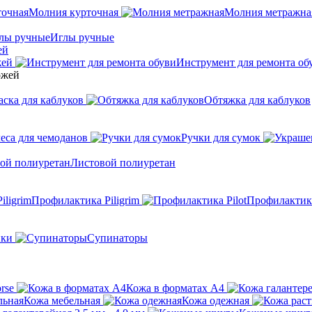
Молния курточная
Молния метражна
Иглы ручные
ей
жей
Инструмент для ремонта об
аска для каблуков
Обтяжка для каблуков
еса для чемоданов
Ручки для сумок
Листовой полиуретан
Профилактика Piligrim
Профилактика
ики
Супинаторы
rse
Кожа в форматах А4
Кожа мебельная
Кожа одежная